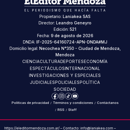
Propietario:
Laniakea SAS
Director:
Leandro Geneyro
Edición:
521
Fecha:
9 de agosto de 2026
DNDA:
IF-2025-64160724-APN-DNDA#MJ
Domicilio legal:
Necochea N°350 - Ciudad de Mendoza,
Mendoza
CIENCIA
CULTURA
DEPORTES
ECONOMÍA
ESPECTÁCULOS
INTERNACIONAL
INVESTIGACIONES Y ESPECIALES
JUDICIALES
POLICIALES
POLÍTICA
SOCIEDAD
Facebook
Instagram
TikTok
YouTube
Políticas de privacidad
/
Términos y condiciones
/
Contáctanos
/
RSS
/
Staff
https://eleditormendoza.com.ar/ – Contacto: info@laniakea.com –