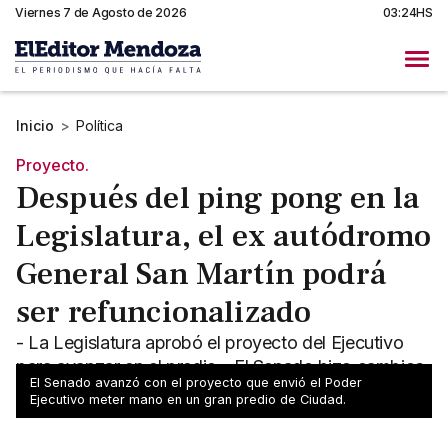
Viernes 7 de Agosto de 2026
03:24HS
Inicio
>
Política
Proyecto.
Después del ping pong en la
Legislatura, el ex autódromo
General San Martín podrá
ser refuncionalizado
- La Legislatura aprobó el proyecto del Ejecutivo
para avanzar en el predio - El Senado hizo cambios
El Senado avanzó con el proyecto que envió el Poder
pero Diputados no los aceptó
Ejecutivo meter mano en un gran predio de Ciudad.