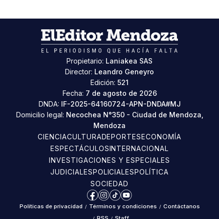
Propietario:
Laniakea SAS
Director:
Leandro Geneyro
Edición:
521
Fecha:
7 de agosto de 2026
DNDA:
IF-2025-64160724-APN-DNDA#MJ
Domicilio legal:
Necochea N°350 - Ciudad de Mendoza,
Mendoza
CIENCIA
CULTURA
DEPORTES
ECONOMÍA
ESPECTÁCULOS
INTERNACIONAL
INVESTIGACIONES Y ESPECIALES
JUDICIALES
POLICIALES
POLÍTICA
SOCIEDAD
Facebook
Instagram
TikTok
YouTube
Políticas de privacidad
/
Términos y condiciones
/
Contáctanos
/
RSS
/
Staff