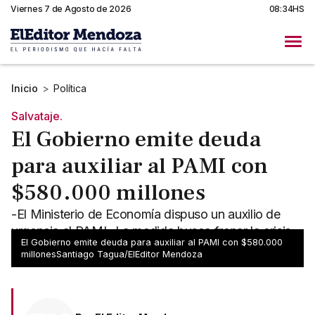
Viernes 7 de Agosto de 2026
08:34HS
Inicio
>
Política
Salvataje.
El Gobierno emite deuda
para auxiliar al PAMI con
$580.000 millones
-El Ministerio de Economía dispuso un auxilio de
urgencia al PAMI -La medida busca frenar la crisis
El Gobierno emite deuda para auxiliar al PAMI con $580.000
de prestadores
millonesSantiago Tagua/ElEditor Mendoza