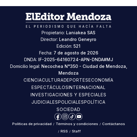
Propietario:
Laniakea SAS
Director:
Leandro Geneyro
Edición:
521
Fecha:
7 de agosto de 2026
DNDA:
IF-2025-64160724-APN-DNDA#MJ
Domicilio legal:
Necochea N°350 - Ciudad de Mendoza,
Mendoza
CIENCIA
CULTURA
DEPORTES
ECONOMÍA
ESPECTÁCULOS
INTERNACIONAL
INVESTIGACIONES Y ESPECIALES
JUDICIALES
POLICIALES
POLÍTICA
SOCIEDAD
Facebook
Instagram
TikTok
YouTube
Políticas de privacidad
/
Términos y condiciones
/
Contáctanos
/
RSS
/
Staff