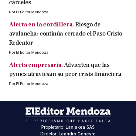
cárceles
Por
El Editor Mendoza
Alerta en la cordillera.
Riesgo de
avalancha: continúa cerrado el Paso Cristo
Redentor
Por
El Editor Mendoza
Alerta empresaria.
Advierten que las
pymes atraviesan su peor crisis financiera
Por
El Editor Mendoza
Propietario:
Laniakea SAS
Director:
Leandro Geneyro