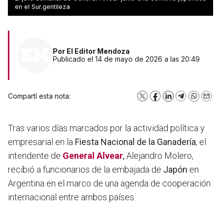
hospital Enfermeros Argentinos
en el Sur.gentileza
Por
El Editor Mendoza
Publicado el 14 de mayo de 2026 a las 20:49
Compartí esta nota:
X
Facebook
LinkedIn
Telegram
WhatsA
Emai
Tras varios días marcados por la actividad política y
empresarial en la
Fiesta Nacional de la Ganadería
, el
intendente de
General Alvear
,
Alejandro Molero,
recibió a funcionarios de la embajada de
Japón
en
Argentina en el marco de una agenda de cooperación
internacional entre ambos países.