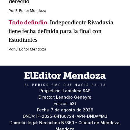
derecho
Por
El Editor Mendoza
Todo defindio.
Independiente Rivadavia
tiene fecha definida para la final con
Estudiantes
Por
El Editor Mendoza
Propietario:
Laniakea SAS
Director:
Leandro Geneyro
Edición:
521
Fecha:
7 de agosto de 2026
DNDA:
IF-2025-64160724-APN-DNDA#MJ
Domicilio legal:
Necochea N°350 - Ciudad de Mendoza,
Mendoza