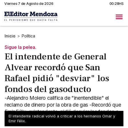
Viernes 7 de Agosto de 2026
00:28HS
Inicio
>
Política
Sigue la pelea.
El intendente de General
Alvear recordó que San
Rafael pidió "desviar" los
fondos del gasoducto
-Alejandro Molero califica de "inentendible" el
reclamo de dinero por la obra de gas -Recordó que
Emir Félix, exintendente, pidió desviar los fondos a
El intendente radical volvió a criticar a los hermanos Omar y
San Rafael
Emir Félix.