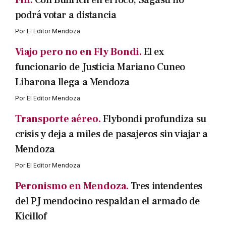
Fin.
Con Bullrich en el foco, Sagasti no
podrá votar a distancia
Por
El Editor Mendoza
Viajo pero no en Fly Bondi.
El ex
funcionario de Justicia Mariano Cuneo
Libarona llega a Mendoza
Por
El Editor Mendoza
Transporte aéreo.
Flybondi profundiza su
crisis y deja a miles de pasajeros sin viajar a
Mendoza
Por
El Editor Mendoza
Peronismo en Mendoza.
Tres intendentes
del PJ mendocino respaldan el armado de
Kicillof