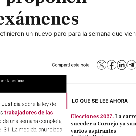
 exámenes
definieron un nuevo paro para la semana que vien
Compartí esta nota:
X
Facebook
LinkedI
T
or la asfixia
LO QUE SE LEE AHORA
 Justicia
sobre la ley de
os
trabajadores de las
Elecciones 2027.
La carr
ro de una semana completa,
suceder a Cornejo ya su
l 31
. La medida, anunciada
varios aspirantes