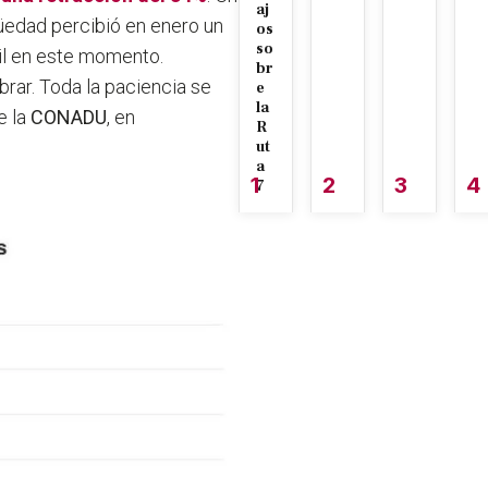
aj
üedad percibió en enero un
os
so
cil en este momento.
br
rar. Toda la paciencia se
e
la
e la
CONADU
, en
R
ut
a
1
2
3
4
7