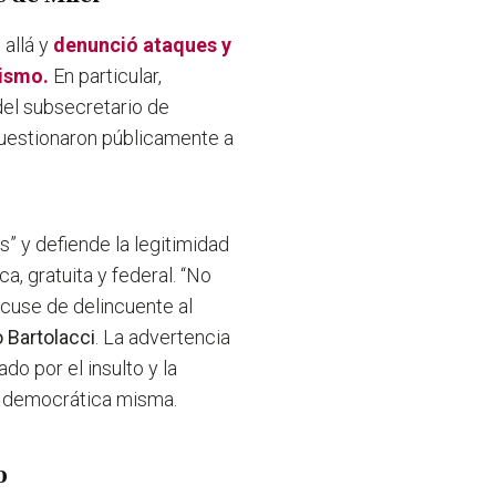
allá y
denunció ataques y
lismo.
En particular,
del subsecretario de
cuestionaron públicamente a
” y defiende la legitimidad
a, gratuita y federal. “No
cuse de delincuente al
 Bartolacci
. La advertencia
o por el insulto y la
ia democrática misma.
o