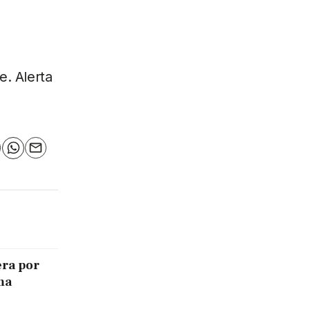
e. Alerta
n
elegram
WhatsApp
Email
era por
ma