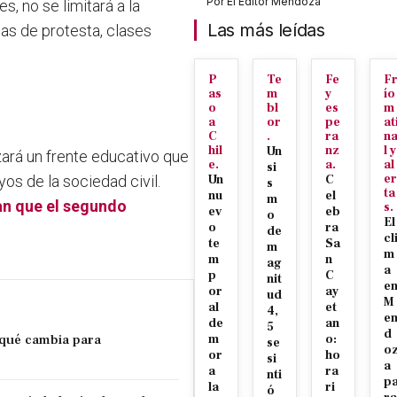
Por
El Editor Mendoza
s, no se limitará a la
Las más leídas
as de protesta, clases
P
Te
Fe
F
as
m
y
ío
o
bl
es
m
a
or
pe
at
C
.
ra
n
hil
nz
l y
Un
nzará un frente educativo que
e.
a.
al
si
er
os de la sociedad civil.
Un
C
s
ta
nu
el
m
an que el segundo
s.
ev
eb
o
El
o
ra
de
cl
te
Sa
m
m
m
n
ag
a
p
C
nit
e
or
ay
ud
M
al
et
4,
e
de
an
5
d
 qué cambia para
m
o:
se
o
or
ho
si
a
a
ra
nti
p
la
ri
ó