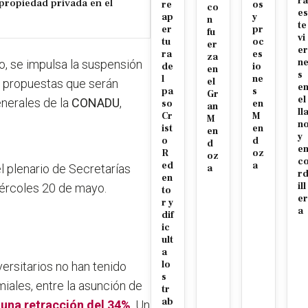
ra
propiedad privada en el
re
os
co
es
ap
y
n
te
er
pr
fu
vi
tu
oc
er
er
ra
es
za
n
lo, se impulsa la suspensión
de
io
en
s
l
ne
el
, propuestas que serán
e
pa
s
Gr
el
enerales de la
CONADU
,
so
en
an
ll
Cr
M
M
n
ist
en
en
y
o
d
d
e
R
oz
oz
c
ed
a
l plenario de Secretarías
a
r
en
ill
iércoles 20 de mayo.
to
er
r y
a
dif
ic
ult
a
lo
ersitarios no han tenido
s
iales, entre la asunción de
tr
ab
 una retracción del 34%
. Un