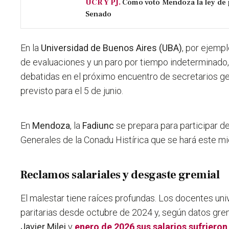
UCR Y PJ.
Cómo votó Mendoza la ley de 
Senado
En la
Universidad de Buenos Aires (UBA)
, por ejemp
de evaluaciones y un paro por tiempo indeterminado
debatidas en el próximo encuentro de secretarios g
previsto para el 5 de junio.
En
Mendoza
, la
Fadiunc
se prepara para participar de
Generales de la Conadu Histírica que se hará este m
Reclamos salariales y desgaste gremial
El malestar tiene raíces profundas. Los docentes univ
paritarias desde octubre de 2024 y, según datos grem
Javier Milei
y
enero de 2026 sus salarios sufrieron