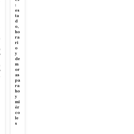
:
es
ta
d
o,
e
ho
ra
n
ri
o
a
y
o
de
m
n
or
o
as
d
pa
ra
ho
y
mi
ér
co
le
s