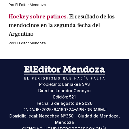
Por
El Editor Mendoza
Hockey sobre patines.
El resultado de los
mendocinos en la segunda fecha del
Argentino
Por
El Editor Mendoza
Propietario:
Laniakea SAS
Director:
Leandro Geneyro
Edición:
521
Fecha:
6 de agosto de 2026
DNDA:
IF-2025-64160724-APN-DNDA#MJ
Domicilio legal:
Necochea N°350 - Ciudad de Mendoza,
Mendoza
CIENCIA
CULTURA
DEPORTES
ECONOMÍA