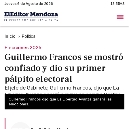
Jueves 6 de Agosto de 2026
13:55HS
Inicio
>
Política
Elecciones 2025.
Guillermo Francos se mostró
confiado y dio su primer
pálpito electoral
El jefe de Gabinete, Guillermo Francos, dijo que La
Libertad Avanza ganará aunque se posutle Cristina
Guillermo Francos dijo que La Libertad Avanza ganará las
Fernández de Kirchner.
elecciones.