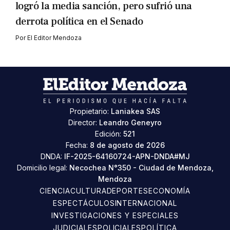
logró la media sanción, pero sufrió una
derrota política en el Senado
Por
El Editor Mendoza
Propietario:
Laniakea SAS
Director:
Leandro Geneyro
Edición:
521
Fecha:
8 de agosto de 2026
DNDA:
IF-2025-64160724-APN-DNDA#MJ
Domicilio legal:
Necochea N°350 - Ciudad de Mendoza,
Mendoza
CIENCIA
CULTURA
DEPORTES
ECONOMÍA
ESPECTÁCULOS
INTERNACIONAL
INVESTIGACIONES Y ESPECIALES
JUDICIALES
POLICIALES
POLÍTICA