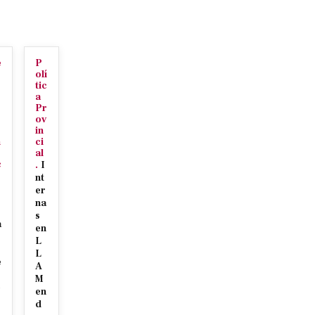
e
P
o
olí
tic
a
Pr
ov
in
n
ci
al
c
.
I
nt
er
na
s
a
en
L
L
e
A
M
e
en
d