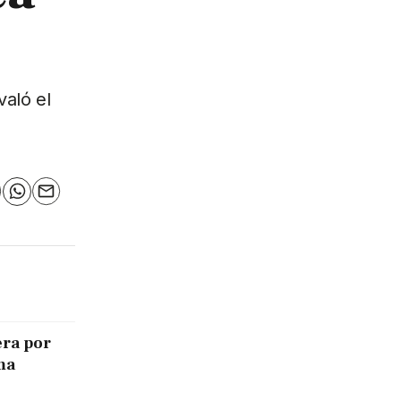
való el
n
elegram
WhatsApp
Email
era por
ma