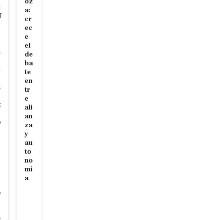
oz
l
a:
f
cr
ec
r
e
el
n
de
ba
n
te
en
n
tr
e
z
ali
an
o
za
y
au
to
p
no
mí
a
e
t