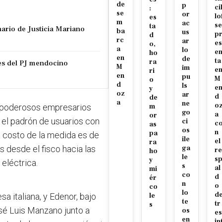
de
p
ci
:
se
or
lo
es
m
ac
se
ta
nario de Justicia Mariano
ba
us
p
d
rc
ar
es
o,
a
lo
e
ho
en
de
ta
ra
es del PJ mendocino
M
im
e
ri
en
pu
M
o
d
ls
e
y
oz
ar
d
de
a
ne
o
os poderosos empresarios
m
go
a
or
r el padrón de usuarios con
ci
c
as
os
n
pa
 El costo de la medida es de
ile
el
ra
s desde el fisco hacia las
ga
re
ho
le
s
y
eléctrica.
s
al
mi
co
d
ér
n
o
co
lo
d
a italiana, y Edenor, bajo
le
te
tr
s
sé Luis Manzano junto a
os
es
en
in