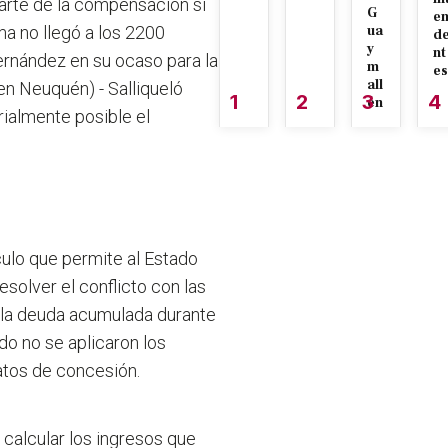
 parte de la compensación si
G
e
ma no llegó a los 2200
ua
d
y
nt
ernández en su ocaso para la
m
es
all
n Neuquén) - Salliqueló
1
2
3
4
én
rialmente posible el
culo que permite al Estado
olver el conflicto con las
ar la deuda acumulada durante
ndo no se aplicaron los
atos de concesión.
á calcular los ingresos que