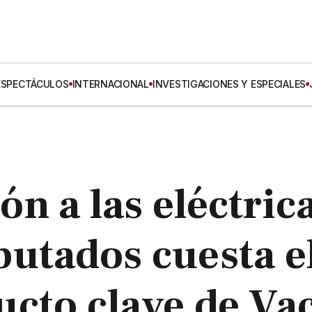
ESPECTÁCULOS
INTERNACIONAL
INVESTIGACIONES Y ESPECIALES
n a las eléctric
utados cuesta e
cto clave de Va