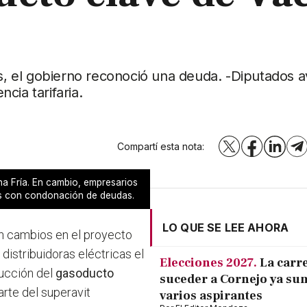
as, el gobierno reconoció una deuda. -Diputados a
cia tarifaria.
Compartí esta nota:
X
Facebook
LinkedI
T
a Fría. En cambio, empresarios
s con condonación de deudas.
LO QUE SE LEE AHORA
n cambios en el proyecto
distribuidoras eléctricas el
Elecciones 2027.
La carr
rucción del
gasoducto
suceder a Cornejo ya su
arte del superavit
varios aspirantes