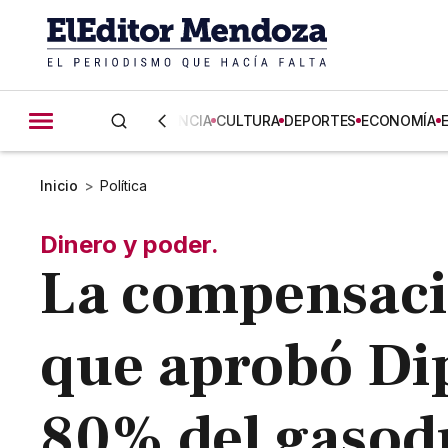
CIENCIA
CULTURA
DEPORTES
ECONOMÍA
Inicio
>
Política
Dinero y poder.
La compensació
que aprobó Dip
80% del gasodu