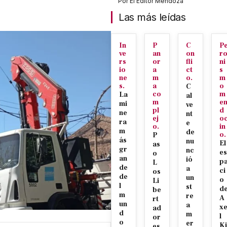
Por
El Editor Mendoza
Las más leídas
In
P
C
P
ve
an
on
r
rs
or
fli
ni
io
a
ct
s
ne
m
o.
m
s.
a
o
C
co
m
La
al
m
e
mi
ve
pl
d
ne
nt
ej
o
ra
e
o.
in
m
de
o.
P
ás
nu
El
as
gr
nc
es
o
an
ió
p
L
de
a
ci
os
de
un
o
Li
l
st
d
be
m
re
A
rt
un
a
x
ad
d
m
l
or
o
er
Ki
es