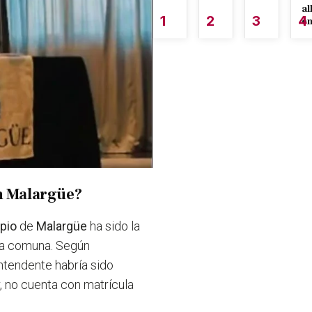
al
1
2
3
4
é
en Malargüe?
ipio
de
Malargüe
ha sido la
la comuna. Según
l intendente
habría sido
r, no cuenta con matrícula