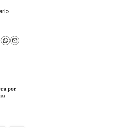
ario
n
elegram
WhatsApp
Email
era por
ma