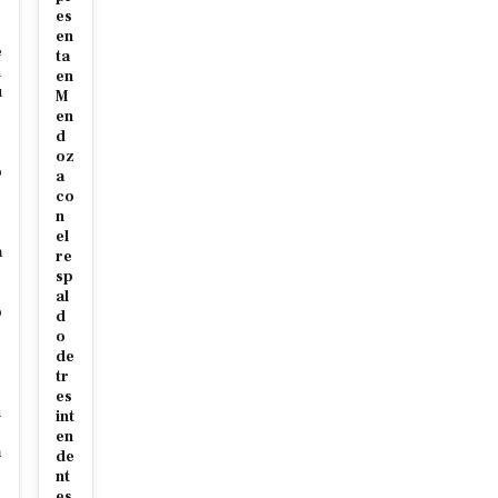
es
en
e
ta
m
en
u
M
en
d
e
oz
o
a
co
s
n
e
el
a
re
sp
al
o
d
o
de
tr
s
es
n
int
en
a
de
nt
es