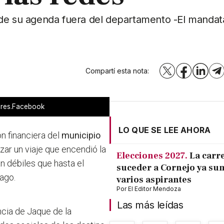
 de su agenda fuera del departamento -El mandat
Compartí esta nota:
X
Facebook
LinkedI
T
Aires.Facebook
LO QUE SE LEE AHORA
n financiera del
municipio
izar un viaje que encendió la
Elecciones 2027.
La carr
an débiles que hasta el
suceder a Cornejo ya su
pago.
varios aspirantes
Por
El Editor Mendoza
Las más leídas
cia de Jaque de la