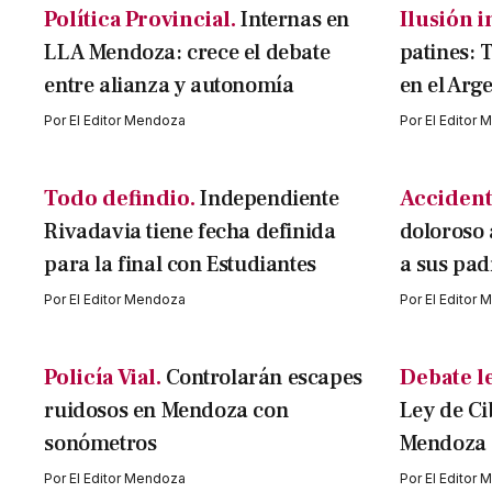
Política Provincial.
Internas en
Ilusión i
LLA Mendoza: crece el debate
patines: 
entre alianza y autonomía
en el Arg
Por
El Editor Mendoza
Por
El Editor
Todo defindio.
Independiente
Accident
Rivadavia tiene fecha definida
doloroso 
para la final con Estudiantes
a sus pad
Por
El Editor Mendoza
Por
El Editor
Policía Vial.
Controlarán escapes
Debate le
ruidosos en Mendoza con
Ley de C
sonómetros
Mendoza
Por
El Editor Mendoza
Por
El Editor