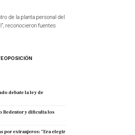
ro de la planta personal del
al”, reconocieron fuentes
.
TE
OPOSICIÓN
ado debate la ley de
 Redentor y dificulta los
s por extranjeros: "Era elegir