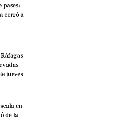
 pases:
a cerró a
Ráfagas
nevadas
te jueves
escala en
ó de la