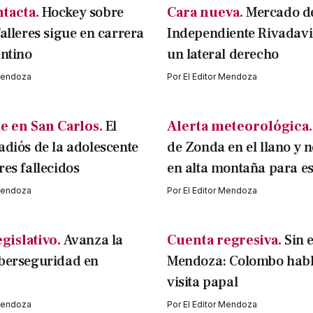
ntacta.
Hockey sobre
Cara nueva.
Mercado de
Talleres sigue en carrera
Independiente Rivadavi
entino
un lateral derecho
 Mendoza
Por
El Editor Mendoza
e en San Carlos.
El
Alerta meteorológica.
adiós de la adolescente
de Zonda en el llano y 
res fallecidos
en alta montaña para es
 Mendoza
Por
El Editor Mendoza
gislativo.
Avanza la
Cuenta regresiva.
Sin 
iberseguridad en
Mendoza: Colombo habl
visita papal
 Mendoza
Por
El Editor Mendoza