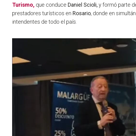
Turismo,
que conduce
Daniel Scioli,
y formó parte de
prestadores turísticos en
Rosario
, donde en simultá
intendentes de todo el país.