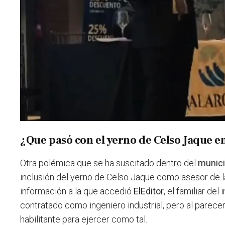
¿Que pasó con el yerno de Celso Jaque 
Otra polémica que se ha suscitado dentro del
munic
inclusión del yerno de Celso Jaque como asesor de 
información a la que accedió
ElEditor
, el familiar de
contratado como ingeniero industrial, pero al parece
habilitante para ejercer como tal.