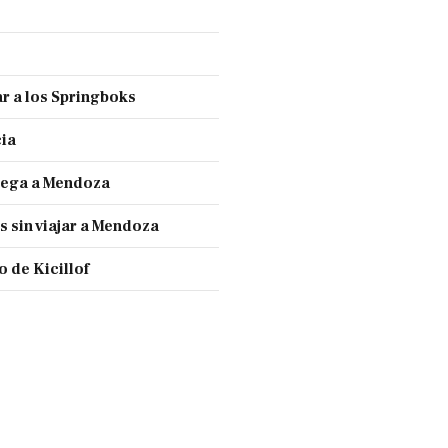
r a los Springboks
cia
llega a Mendoza
s sin viajar a Mendoza
 de Kicillof