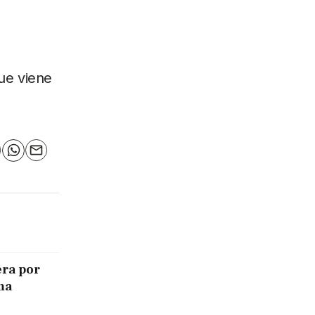
que viene
n
elegram
WhatsApp
Email
era por
ma