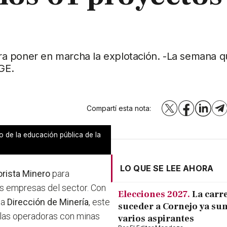
para poner en marcha la explotación. -La semana 
GE.
Compartí esta nota:
X
Facebook
LinkedI
T
 de la educación pública de la
LO QUE SE LEE AHORA
orista Minero
para
s empresas del sector. Con
Elecciones 2027.
La carr
la
Dirección de Minería
, este
suceder a Cornejo ya su
 las operadoras con minas
varios aspirantes