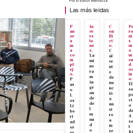
Por
El Editor Mendoza
Las más leídas
P
In
C
P
an
ve
on
r
or
rs
fli
ni
a
io
ct
s
m
ne
o.
m
a
s.
o
C
co
m
La
al
m
e
mi
ve
pl
d
ne
nt
ej
o
ra
e
o.
in
m
de
o.
P
ás
nu
El
as
gr
nc
es
o
an
ió
p
L
de
a
ci
os
de
un
o
Li
l
st
d
be
m
re
A
rt
un
a
x
ad
d
m
l
or
o
er
Ki
es