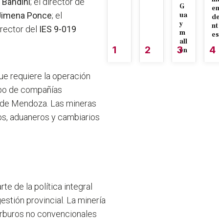
 Bandini
; el director de
G
e
Jimena Ponce
; el
ua
d
y
nt
l rector del
IES 9-019
m
es
all
1
2
3
4
én
que requiere la operación
upo de compañías
s de Mendoza. Las mineras
os, aduaneros y cambiarios
te de la política integral
gestión provincial. La minería
carburos no convencionales