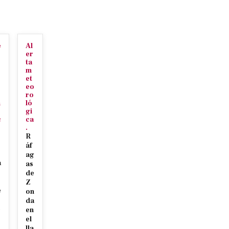
e
Al
o
er
ta
m
et
eo
ro
n
ló
gi
c
ca
.
R
áf
ag
a
as
de
Z
e
on
da
e
en
el
lla