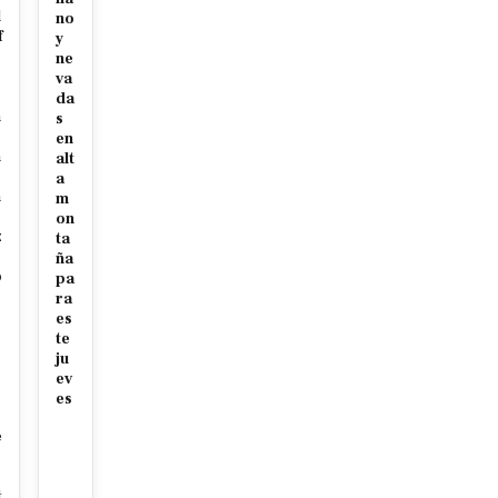
l
no
f
y
ne
r
va
da
n
s
en
n
alt
a
n
m
on
z
ta
ña
o
pa
ra
es
te
p
ju
ev
es
e
t