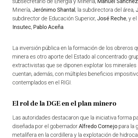
subsecretario de Energía y Minería,
Manuel Sánchez
Minería,
Jerónimo Shantal
; la subdirectora del área,
subdirector de Educación Superior,
José Reche
, y e
Insutec
,
Pablo Aceña
.
La inversión pública en la formación de los obreros 
minera es otro aporte del Estado al concentrado gr
extractivistas que se diponen explotar los minerale
cuentan, además, con múltiples beneficios impositiv
contemplados en el RIGI.
El rol de la DGE en el plan minero
Las autoridades destacaron que la iniciativa forma par
diseñada por el gobernador
Alfredo Cornejo
para la 
metalífera en la cordillera y la explotación de hidro