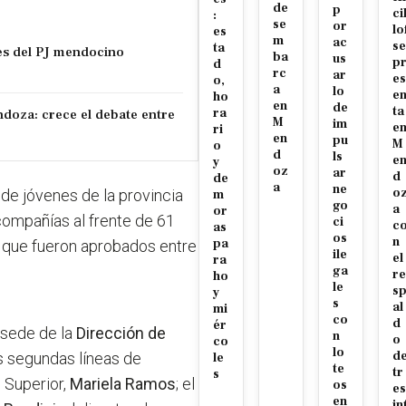
de
p
ci
:
se
or
lo
es
m
ac
se
ta
es del PJ mendocino
ba
us
p
d
rc
ar
es
o,
a
lo
e
ho
en
de
ta
ra
doza: crece el debate entre
M
im
e
ri
en
pu
M
o
d
ls
e
y
oz
ar
d
de
a
ne
o
d de jóvenes de la provincia
m
go
a
or
ompañías al frente de 61
ci
c
as
os
n
pa
, que fueron aprobados entre
ile
el
ra
ga
re
ho
le
s
y
s
al
mi
co
d
ér
 sede de la
Dirección de
n
o
co
lo
d
as segundas líneas de
le
te
tr
s
 Superior,
Mariela Ramos
; el
os
es
en
in