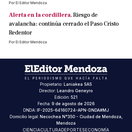
Por
El Editor Mendoza
Alerta en la cordillera.
Riesgo de
avalancha: continúa cerrado el Paso Cristo
Redentor
Por
El Editor Mendoza
Propietario:
Laniakea SAS
Director:
Leandro Geneyro
Edición:
521
Fecha:
9 de agosto de 2026
DNDA:
IF-2025-64160724-APN-DNDA#MJ
Domicilio legal:
Necochea N°350 - Ciudad de Mendoza,
Mendoza
CIENCIA
CULTURA
DEPORTES
ECONOMÍA