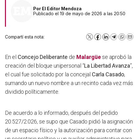
Por
El Editor Mendoza
Publicado el 19 de mayo de 2026 a las 20:50
Compartí esta nota:
X
Facebook
LinkedIn
Telegram
WhatsA
Emai
En el
Concejo Deliberante
de
Malargüe
se aprobó la
creación del bloque unipersonal “
La Libertad Avanza
”,
el cual fue solicitado por la concejal
Carla Casado
,
sumando un nuevo nombre a un recinto cada vez más
dividido políticamente.
De acuerdo a lo informado, después del pedido
20.527/2.026, se supo que
Casado pidió la asignación
de un espacio físico y la autorización para contar con
un secretario político y un auxiliar administrativo para