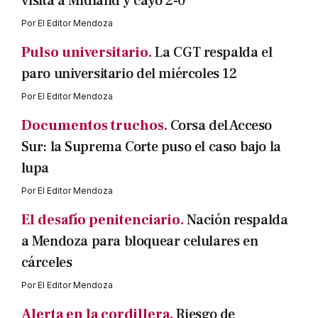
visita a Midland y cayó 2-0
Por
El Editor Mendoza
Pulso universitario.
La CGT respalda el
paro universitario del miércoles 12
Por
El Editor Mendoza
Documentos truchos.
Corsa del Acceso
Sur: la Suprema Corte puso el caso bajo la
lupa
Por
El Editor Mendoza
El desafío penitenciario.
Nación respalda
a Mendoza para bloquear celulares en
cárceles
Por
El Editor Mendoza
Alerta en la cordillera.
Riesgo de