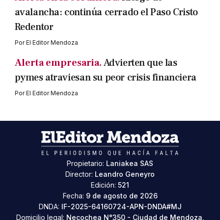
avalancha: continúa cerrado el Paso Cristo
Redentor
Por
El Editor Mendoza
Alerta empresaria.
Advierten que las
pymes atraviesan su peor crisis financiera
Por
El Editor Mendoza
Propietario:
Laniakea SAS
Director:
Leandro Geneyro
Edición:
521
Fecha:
9 de agosto de 2026
DNDA:
IF-2025-64160724-APN-DNDA#MJ
Domicilio legal:
Necochea N°350 - Ciudad de Mendoza,