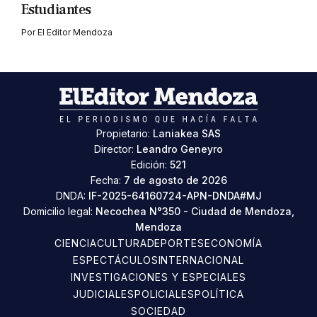
Estudiantes
Por
El Editor Mendoza
Propietario:
Laniakea SAS
Director:
Leandro Geneyro
Edición:
521
Fecha:
7 de agosto de 2026
DNDA:
IF-2025-64160724-APN-DNDA#MJ
Domicilio legal:
Necochea N°350 - Ciudad de Mendoza,
Mendoza
CIENCIA
CULTURA
DEPORTES
ECONOMÍA
ESPECTÁCULOS
INTERNACIONAL
INVESTIGACIONES Y ESPECIALES
JUDICIALES
POLICIALES
POLÍTICA
SOCIEDAD