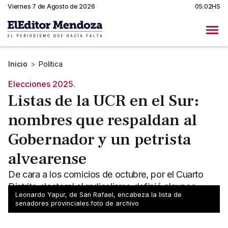
Viernes 7 de Agosto de 2026
05:02HS
Inicio
>
Política
Elecciones 2025.
Listas de la UCR en el Sur:
nombres que respaldan al
Gobernador y un petrista
alvearense
De cara a los comicios de octubre, por el Cuarto
Distrito electoral el radicalismo definió algunos
Leonardo Yapur, de San Rafael, encabeza la lista de
apellidos para senadores y diputados provinciales.
senadores provinciales.foto de archivo