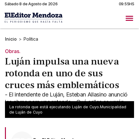
Sábado 8 de Agosto de 2026
09:55HS
Inicio
>
Política
Obras.
Luján impulsa una nueva
rotonda en uno de sus
cruces más emblemáticos
- El intendente de Luján, Esteban Allasino anunció
las obras para una rotonda - Qué calles se verán
La rotonda que está ejecutando Luján de Cuyo.Municipalidad
afectadas con los trabajos
de Luján de Cuyo