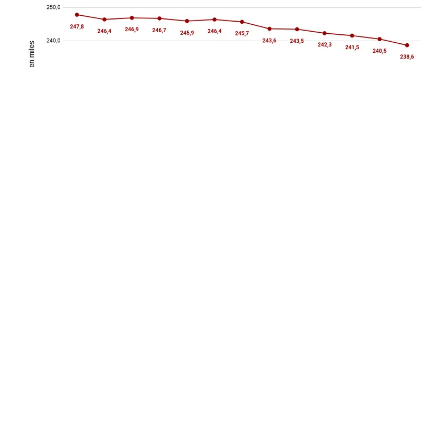
El informe revela que
Mendoza
enfrenta un
escenario complejo, caracterizado por una marcada
retracción del empleo en blanco, con los sectores
de la
construcción
y la
industria manufacturera
debilitados como nunca en décadas. En febrero del
año pasado, había
247.800 trabajadores
registrados privados
en la provincia de lo que un