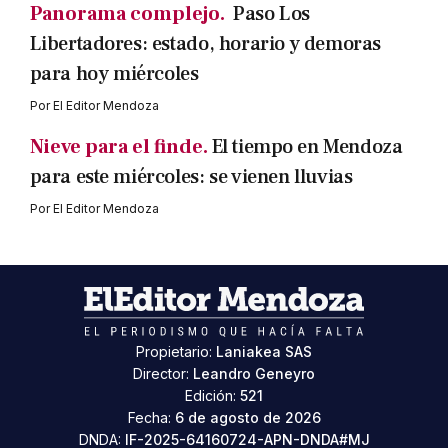
Panorama complejo.
Paso Los
Libertadores: estado, horario y demoras
para hoy miércoles
Por
El Editor Mendoza
Nieve para el finde.
El tiempo en Mendoza
para este miércoles: se vienen lluvias
Por
El Editor Mendoza
Propietario:
Laniakea SAS
Director:
Leandro Geneyro
Edición:
521
Fecha:
6 de agosto de 2026
DNDA:
IF-2025-64160724-APN-DNDA#MJ