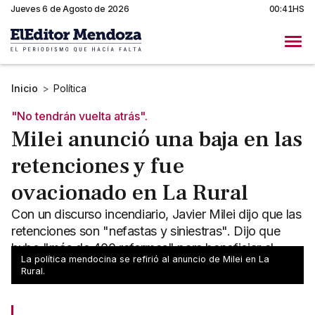
Jueves 6 de Agosto de 2026
00:41HS
Inicio
>
Política
"No tendrán vuelta atrás".
Milei anunció una baja en las
retenciones y fue
ovacionado en La Rural
Con un discurso incendiario, Javier Milei dijo que las
retenciones son "nefastas y siniestras". Dijo que
hubo "más de 400 reformas" para beneficiar al
La política mendocina se refirió al anuncio de Milei en La
campo.
Rural.