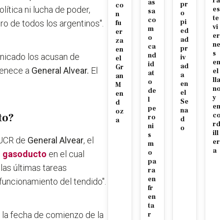
ra
as
pr
co
ítica ni lucha de poder,
es
sa
o
n
te
co
pi
o de todos los argentinos".
fu
vi
m
ed
er
er
o
ad
za
n
ca
pr
en
s
nd
unicado los acusan de
iv
el
e
id
ad
Gr
tenece a
General Alvear.
El
el
at
a
an
ll
o
en
M
n
de
el
en
y
l
Se
d
e
pe
na
oz
to?
c
ro
d
a
r
ni
o
ill
s
 UCR de
General Alvear
, el
er
m
a
o
el gasoducto
en el cual
pa
las últimas tareas
ra
en
funcionamiento del tendido".
fr
en
ta
la fecha de comienzo de la
r