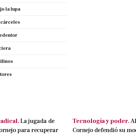
jo la lupa
 cárceles
Redentor
ciera
ilinos
ctores
adical.
La jugada de
Tecnología y poder.
A
ornejo para recuperar
Cornejo defendió su mo