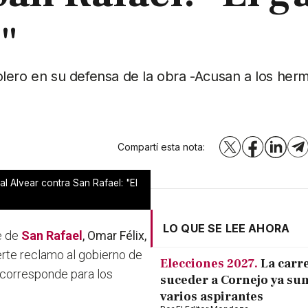
"
olero en su defensa de la obra -Acusan a los her
Compartí esta nota:
X
Facebook
LinkedI
T
 Alvear contra San Rafael: "El
LO QUE SE LEE AHORA
e de
San Rafael
,
Omar Félix,
erte reclamo al gobierno de
Elecciones 2027.
La carr
e corresponde para los
suceder a Cornejo ya su
varios aspirantes