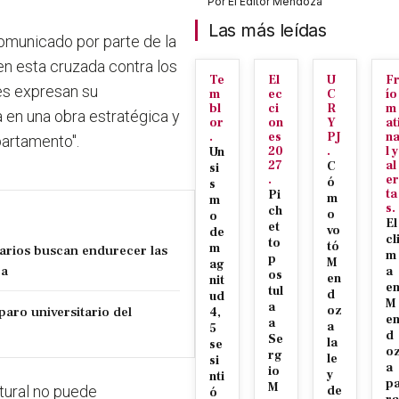
Por
El Editor Mendoza
Las más leídas
comunicado por parte de la
en esta cruzada contra los
Te
El
U
F
les expresan su
m
ec
C
ío
bl
ci
R
m
 en una obra estratégica y
or
on
Y
at
.
es
PJ
n
partamento".
20
.
l y
Un
27
al
C
si
.
er
ó
s
ta
Pi
m
m
s.
ch
o
o
El
et
vo
de
cl
to
tó
m
tarios buscan endurecer las
m
p
M
ag
za
a
os
en
nit
e
tul
d
ud
M
a
paro universitario del
oz
4,
e
a
a
5
d
Se
la
se
o
rg
le
si
a
io
y
nti
p
M
tural no puede
de
ó