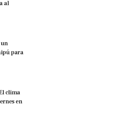
a al
 un
aipú para
El clima
iernes en