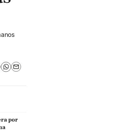
manos
n
elegram
WhatsApp
Email
era por
ma