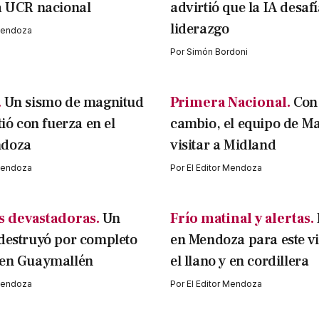
a UCR nacional
advirtió que la IA desafí
liderazgo
 Mendoza
Por
Simón Bordoni
.
Un sismo de magnitud
Primera Nacional.
Con
tió con fuerza en el
cambio, el equipo de M
ndoza
visitar a Midland
 Mendoza
Por
El Editor Mendoza
 devastadoras.
Un
Frío matinal y alertas.
destruyó por completo
en Mendoza para este v
 en Guaymallén
el llano y en cordillera
 Mendoza
Por
El Editor Mendoza