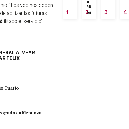
a
unio.
"Los vecinos deben
Mi
1
2
3
4
lei
e agilizar las futuras
ilitado el servicio"
,
NERAL ALVEAR
R FÉLIX
ío Cuarto
 drogado en Mendoza