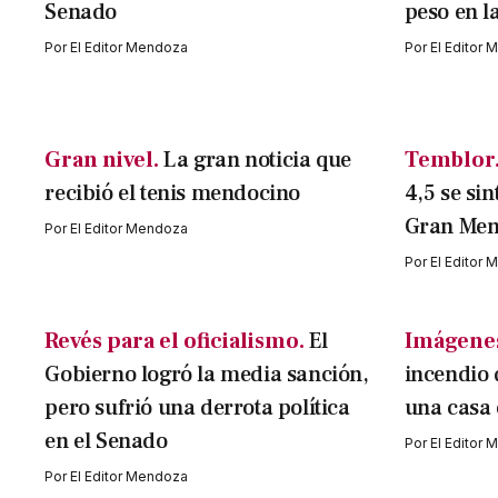
Senado
peso en l
Por
El Editor Mendoza
Por
El Editor
Gran nivel.
La gran noticia que
Temblor
recibió el tenis mendocino
4,5 se sin
Gran Me
Por
El Editor Mendoza
Por
El Editor
Revés para el oficialismo.
El
Imágenes
Gobierno logró la media sanción,
incendio 
pero sufrió una derrota política
una casa
en el Senado
Por
El Editor
Por
El Editor Mendoza