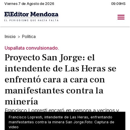
Viernes 7 de Agosto de 2026
09:09HS
Inicio
>
Política
Uspallata convulsionado.
Proyecto San Jorge: el
intendente de Las Heras se
enfrentó cara a cara con
manifestantes contra la
minería
Francisco Lopresti encaró en persona a vecinos y
asambleístas que se manifestaron contra el
Francisco Lopresti, intendente de Las Heras, enfrentando
manifestantes contra la minera San Jorge.Foto: Captura de
proyecto San Jorge.
video