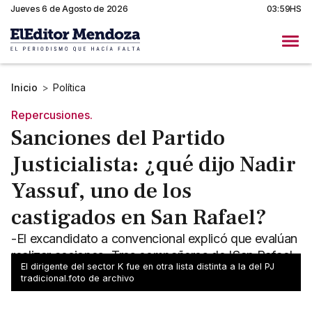
Jueves 6 de Agosto de 2026
03:59HS
Inicio
>
Política
Repercusiones.
Sanciones del Partido
Justicialista: ¿qué dijo Nadir
Yassuf, uno de los
castigados en San Rafael?
-El excandidato a convencional explicó que evalúan
realizar acciones -Tres compañeros de 'San Rafael
El dirigente del sector K fue en otra lista distinta a la del PJ
Futuro' también figuran en el dictamen del PJ
tradicional.foto de archivo