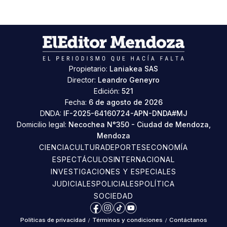
Propietario:
Laniakea SAS
Director:
Leandro Geneyro
Edición:
521
Fecha:
6 de agosto de 2026
DNDA:
IF-2025-64160724-APN-DNDA#MJ
Domicilio legal:
Necochea N°350 - Ciudad de Mendoza,
Mendoza
CIENCIA
CULTURA
DEPORTES
ECONOMÍA
ESPECTÁCULOS
INTERNACIONAL
INVESTIGACIONES Y ESPECIALES
JUDICIALES
POLICIALES
POLÍTICA
SOCIEDAD
Facebook
Instagram
TikTok
YouTube
Políticas de privacidad
/
Términos y condiciones
/
Contáctanos