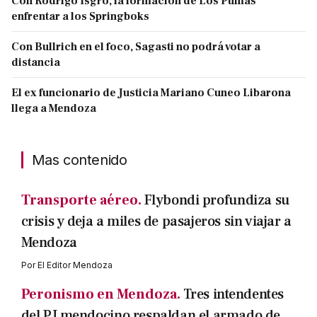
Con Rodrigo Isgró, la formación de Los Pumas
enfrentar a los Springboks
Con Bullrich en el foco, Sagasti no podrá votar a
distancia
El ex funcionario de Justicia Mariano Cuneo Libarona
llega a Mendoza
Mas contenido
Transporte aéreo.
Flybondi profundiza su
crisis y deja a miles de pasajeros sin viajar a
Mendoza
Por
El Editor Mendoza
Peronismo en Mendoza.
Tres intendentes
del PJ mendocino respaldan el armado de