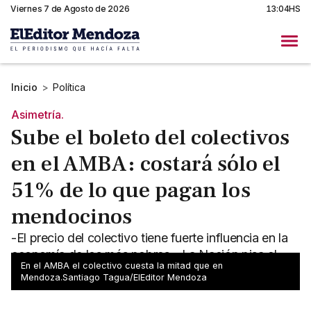
Viernes 7 de Agosto de 2026
13:04HS
Inicio
>
Política
Asimetría.
Sube el boleto del colectivos
en el AMBA: costará sólo el
51% de lo que pagan los
mendocinos
-El precio del colectivo tiene fuerte influencia en la
economía de los más pobres. -La Nación pisa el
En el AMBA el colectivo cuesta la mitad que en
costo de viajar en el AMBA con fuertes subsidios.
Mendoza.Santiago Tagua/ElEditor Mendoza