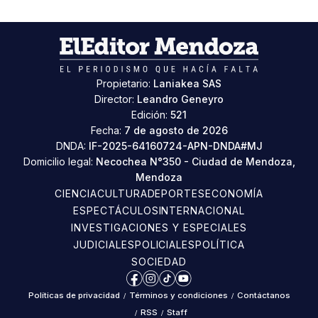
Propietario:
Laniakea SAS
Director:
Leandro Geneyro
Edición:
521
Fecha:
7 de agosto de 2026
DNDA:
IF-2025-64160724-APN-DNDA#MJ
Domicilio legal:
Necochea N°350 - Ciudad de Mendoza,
Mendoza
CIENCIA
CULTURA
DEPORTES
ECONOMÍA
ESPECTÁCULOS
INTERNACIONAL
INVESTIGACIONES Y ESPECIALES
JUDICIALES
POLICIALES
POLÍTICA
SOCIEDAD
Facebook
Instagram
TikTok
YouTube
Políticas de privacidad
/
Términos y condiciones
/
Contáctanos
/
RSS
/
Staff