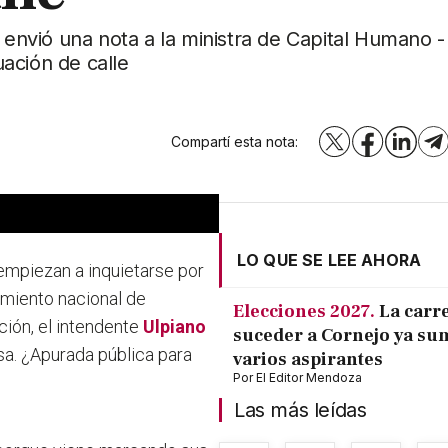
, envió una nota a la ministra de Capital Humano -
ación de calle
Compartí esta nota:
X
Facebook
LinkedI
T
LO QUE SE LEE AHORA
mpiezan a inquietarse por
amiento nacional de
Elecciones 2027.
La carr
ción, el intendente
Ulpiano
suceder a Cornejo ya su
sa.
¿Apurada pública para
varios aspirantes
Por
El Editor Mendoza
Las más leídas