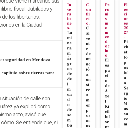
 porque viene marcando sus
In
C
Pe
El
ibrio fiscal. Jubilados y
ve
on
ro
e
rs
fli
ni
ci
de los libertarios,
io
ct
s
o
ne
o.
m
es
ciones en la Ciudad.
s.
o
2
C
m
2
La
al
en
.
mi
ve
d
Pi
ne
nt
oc
c
ra
e
in
et
m
de
o.
to
ás
nu
iberseguridad en Mendoza
El
p
gr
nc
es
o
an
ió
pa
el capítulo sobre tierras para
tu
de
a
ci
a
de
un
o
a
l
st
de
S
m
re
A
r
un
a
xe
 situación de calle son
io
d
m
l
M
o
er
 Suárez ya explicó cómo
Ki
as
de
p
cil
 mismo acto, avisó que
sa
se
or
lof
c
m
ac
 cómo. Se entiende que, si
se
m
ba
us
pr