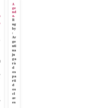
A
c
ge
nd
n
a.
R
0
ug
7
by
:
Ar
h
ge
nti
na
ju
s
ga
l
rá
d
os
e
pa
g
rti
d
os
cl
av
o
es