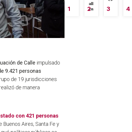
all
1
2
3
4
én
uación de Calle
impulsado
 de 9.421 personas
grupo de 19 jurisdicciones
 realizó de manera
istado con 421 personas
de Buenos Aires, Santa Fe y