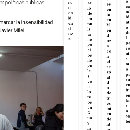
o
r políticas públicas.
rc
ar
es
c
a
lo
en
n
en
de
ta
id
M
im
en
marcar la insensibilidad
at
en
pu
M
o
d
ls
avier Milei.
en
d
oz
ar
d
l
a
ne
oz
p
go
a
r
ci
co
ni
os
n
s
ile
el
m
ga
re
o
le
sp
p
s
al
ra
co
d
e
n
o
fr
lo
de
e
te
tr
ta
os
es
r
en
int
a
G
en
M
ua
de
le
y
nt
m
es