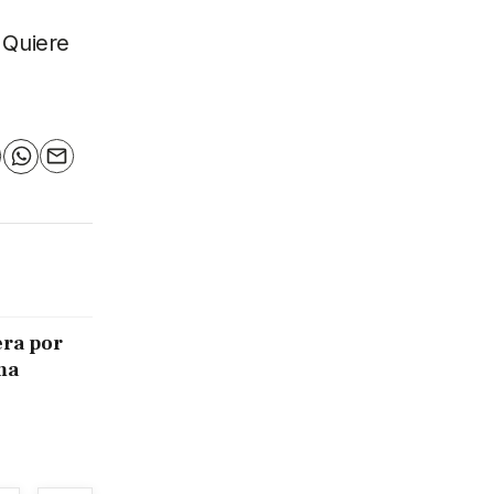
 Quiere
n
elegram
WhatsApp
Email
era por
ma