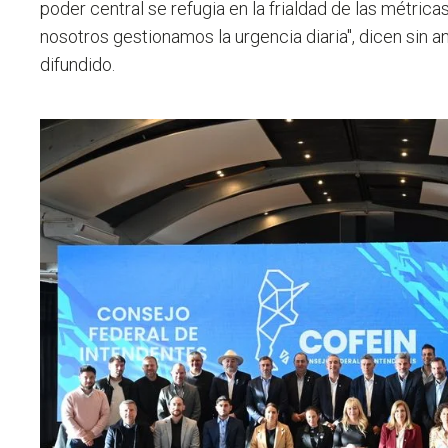
poder central se refugia en la frialdad de las métri
nosotros gestionamos la urgencia diaria", dicen sin
difundido.