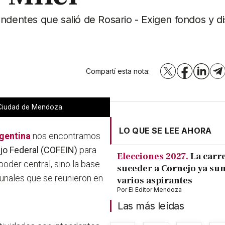
ndentes que salió de Rosario - Exigen fondos y dis
Compartí esta nota:
X
Facebook
LinkedI
T
a Ciudad de Mendoza.
LO QUE SE LEE AHORA
rgentina
nos encontramos
o Federal (COFEIN)
para
Elecciones 2027.
La carr
poder central, sino la base
suceder a Cornejo ya su
munales que se reunieron en
varios aspirantes
Por
El Editor Mendoza
Las más leídas