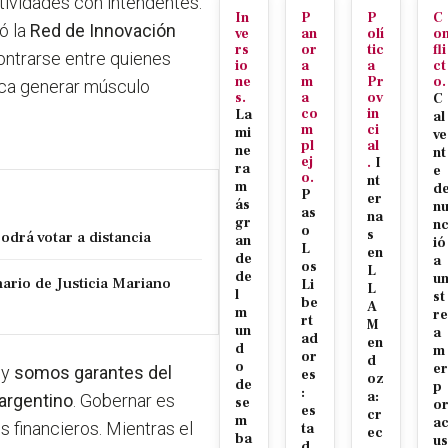
ividades con intendentes.
In
P
P
C
ó la
Red de Innovación
ve
an
olí
o
rs
or
tic
fli
contrarse entre quienes
io
a
a
ct
ne
m
Pr
o.
sca generar músculo
s.
a
ov
C
co
in
La
al
m
ci
mi
ve
pl
al
ne
nt
ej
.
I
ra
e
o.
nt
m
d
P
er
ás
n
as
na
gr
n
o
s
podrá votar a distancia
an
ió
L
en
de
a
os
L
de
u
nario de Justicia Mariano
Li
L
l
st
be
A
m
re
rt
M
un
a
ad
en
d
m
or
d
o
er
 y
somos garantes del
es
oz
de
p
:
a:
 argentino
. Gobernar es
se
o
es
cr
m
a
s financieros. Mientras el
ta
ec
ba
us
d