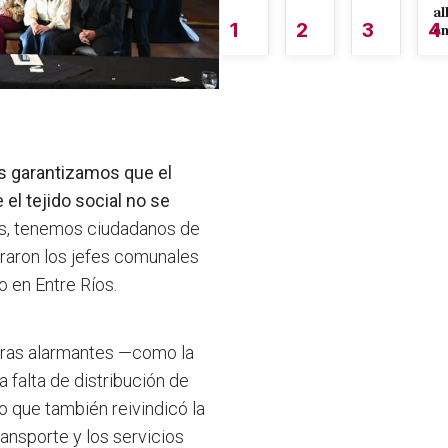
al
1
2
3
4
é
 garantizamos que el
 el tejido social no se
es, tenemos ciudadanos de
raron los jefes comunales
 en Entre Ríos.
fras alarmantes —como la
la falta de distribución de
no que también reivindicó la
ransporte y los servicios