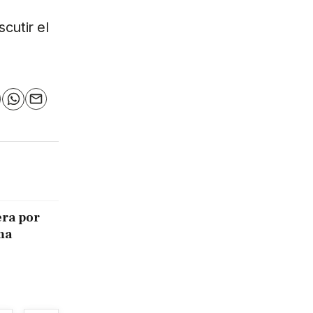
cutir el
n
elegram
WhatsApp
Email
era por
ma