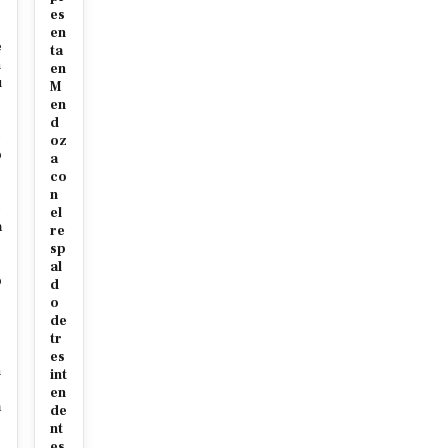
es
en
e
ta
m
en
u
M
en
d
e
oz
o
a
co
s
n
e
el
a
re
sp
al
o
d
o
de
tr
s
es
n
int
en
a
de
nt
es