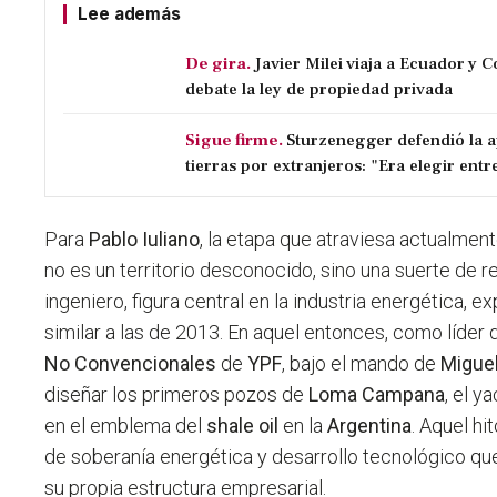
Lee además
De gira.
Javier Milei viaja a Ecuador y 
debate la ley de propiedad privada
Sigue firme.
Sturzenegger defendió la a
tierras por extranjeros: "Era elegir entre
Para
Pablo Iuliano
, la etapa que atraviesa actualmen
no es un territorio desconocido, sino una suerte de re
ingeniero, figura central en la industria energética, 
similar a las de 2013. En aquel entonces, como líder 
No Convencionales
de
YPF
, bajo el mando de
Miguel
diseñar los primeros pozos de
Loma Campana
, el y
en el emblema del
shale oil
en la
Argentina
. Aquel hi
de soberanía energética y desarrollo tecnológico qu
su propia estructura empresarial.