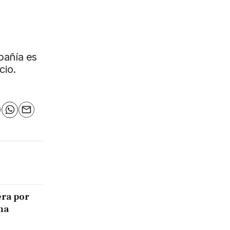
pañía es
cio.
n
elegram
WhatsApp
Email
era por
ma