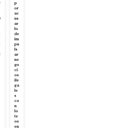
e
p
or
ac
a
us
ar
lo
n
de
im
n
pu
ls
z
ar
ne
go
ci
os
ile
ga
le
s
co
n
lo
te
os
en