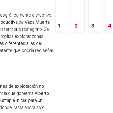
geográficamente disruptivo.
roductiva
de
Vaca Muerta
1
2
3
4
n territorio rionegrino. Se
 implica explorar zonas
s diferentes a las del
latente que podría rediseñar
nes de explotación no
incia que gobierna
Alberto
untapié inicial para un
donde hasta ahora solo