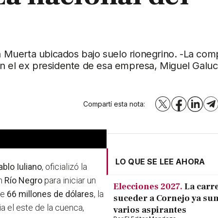
Muerta ubicados bajo suelo rionegrino. -La com
n el ex presidente de esa empresa, Miguel Galuc
Compartí esta nota:
X
Facebook
LinkedI
T
LO QUE SE LEE AHORA
ablo Iuliano
, oficializó la
en
Río Negro
para iniciar un
Elecciones 2027.
La carr
de
66 millones de dólares
, la
suceder a Cornejo ya su
a el este de la cuenca,
varios aspirantes