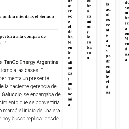
oz
co
d
la
a:
br
se
ad
cr
ó,
m
ol
Colombia mientras el Senado
ec
ca
b
es
e
mi
rc
ce
el
nó
a
nt
de
y
e
e
pertura a la compra de
ba
lo
M
a
te
ro
..."
e
su
en
ba
d
s
tr
ro
o
pa
e
n
a
dr
te
TanGo Energy Argentina
ali
es
an
torno a las bases. El
fal
za
le
experimenta un presente
y
ci
au
de la naciente gerencia de
d
to
os
 Galuccio
, se encargaba de
no
mí
acimiento que se convertiría
a
to marcó el inicio de una era
e hoy busca replicar desde