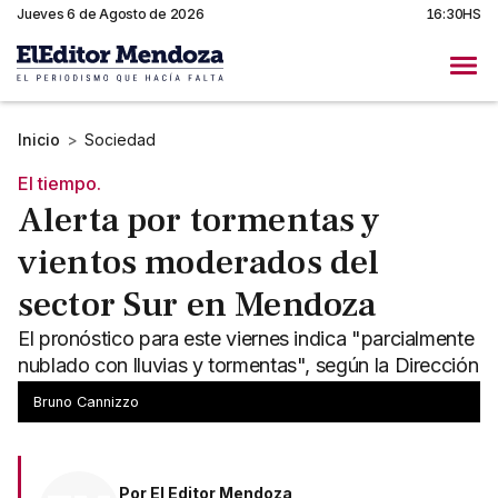
Jueves 6 de Agosto de 2026
16:30HS
Inicio
>
Sociedad
El tiempo.
Alerta por tormentas y
vientos moderados del
sector Sur en Mendoza
El pronóstico para este viernes indica "parcialmente
nublado con lluvias y tormentas", según la Dirección
de Contingencias Climáticas de Mendoza.
Bruno Cannizzo
Por
El Editor Mendoza