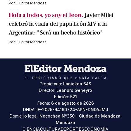
Por
El Editor Mendoza
Hola a todos, yo soy el leon.
Javier Milei
celebró la visita del papa León XIV a la
Argentina: "Será un hecho histórico"
Por
El Editor Mendoza
Propietario:
Laniakea SAS
Director:
Leandro Geneyro
Edición:
521
Fecha:
6 de agosto de 2026
DNDA:
IF-2025-64160724-APN-DNDA#MJ
Domicilio legal:
Necochea N°350 - Ciudad de Mendoza,
Mendoza
CIENCIA
CULTURA
DEPORTES
ECONOMÍA