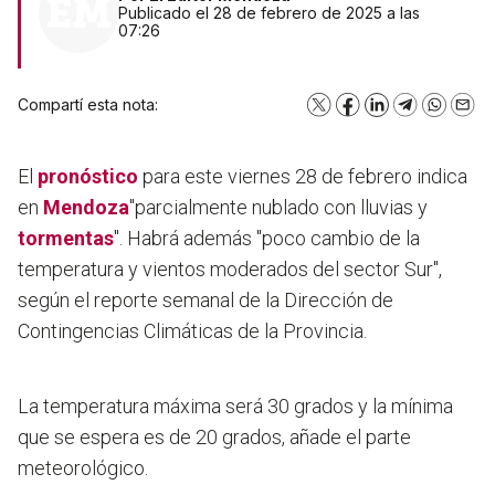
Publicado el 28 de febrero de 2025 a las
07:26
Compartí esta nota:
X
Facebook
LinkedIn
Telegram
WhatsA
Emai
El
pronóstico
para este viernes 28 de febrero indica
en
Mendoza
"parcialmente nublado con lluvias y
tormentas
". Habrá además "poco cambio de la
temperatura y vientos moderados del sector Sur",
según el reporte semanal de la Dirección de
Contingencias Climáticas de la Provincia.
La temperatura máxima será 30 grados y la mínima
que se espera es de 20 grados, añade el parte
meteorológico.