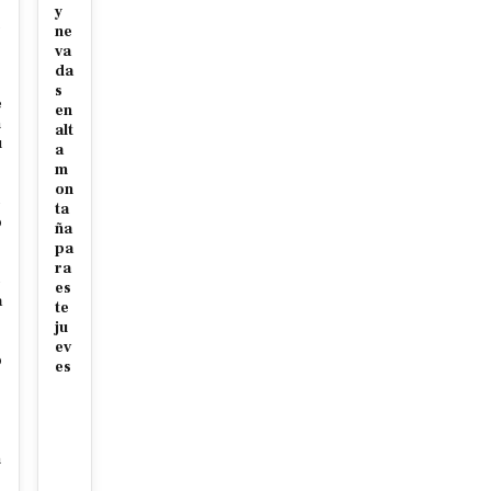
r
y
c
ne
va
da
s
e
en
m
alt
u
a
m
on
e
ta
o
ña
pa
s
ra
e
es
a
te
ju
ev
o
es
s
n