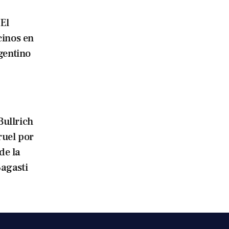
El
cinos en
gentino
Bullrich
ruel por
de la
agasti