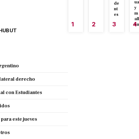
u
de
y
nt
m
es
al
1
2
3
4
é
HUBUT
Argentino
lateral derecho
nal con Estudiantes
cidos
 para este jueves
tros