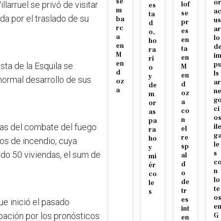
se
o
larruel se privó de visitar
lof
es
m
a
se
ta
da por el traslado de su
ba
us
pr
d
rc
ar
es
o,
a
lo
en
ho
en
d
ta
ra
M
i
en
ri
en
p
sta de la Esquila se
M
o
d
ls
en
y
 normal desarrollo de sus
oz
ar
d
de
a
n
oz
m
g
a
or
ci
co
as
o
n
pa
reas del combate del fuego
il
el
ra
g
re
ho
cos de incendio, cuya
le
sp
y
s
do 50 viviendas, el sum de
al
mi
c
d
ér
n
o
co
lo
de
le
te
tr
s
o
es
ue inició el pasado
e
int
pación por los pronósticos
G
en