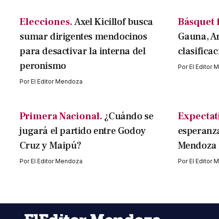
Elecciones.
Axel Kicillof busca
Básquet 
sumar dirigentes mendocinos
Gauna, A
para desactivar la interna del
clasifica
peronismo
Por
El Editor
Por
El Editor Mendoza
Primera Nacional.
¿Cuándo se
Expectati
jugará el partido entre Godoy
esperanza
Cruz y Maipú?
Mendoza p
Por
El Editor Mendoza
Por
El Editor