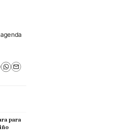
u agenda
n
elegram
WhatsApp
Email
ara para
Niño