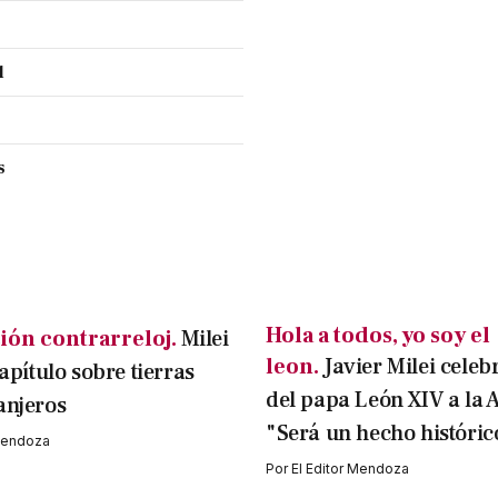
l
s
Hola a todos, yo soy el
ión contrarreloj.
Milei
leon.
Javier Milei celebr
capítulo sobre tierras
del papa León XIV a la 
anjeros
"Será un hecho históric
 Mendoza
Por
El Editor Mendoza