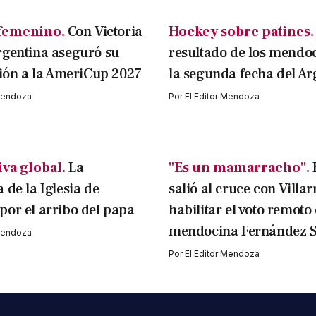
femenino.
Con Victoria
Hockey sobre patines.
rgentina aseguró su
resultado de los mendo
ción a la AmeriCup 2027
la segunda fecha del Ar
 Mendoza
Por
El Editor Mendoza
va global.
La
"Es un mamarracho".
 de la Iglesia de
salió al cruce con Villar
or el arribo del papa
habilitar el voto remoto 
mendocina Fernández S
 Mendoza
Por
El Editor Mendoza