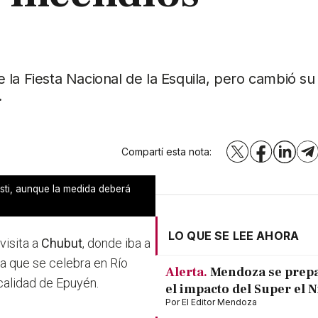
 de la Fiesta Nacional de la Esquila, pero cambió s
.
Compartí esta nota:
X
Facebook
LinkedI
T
asti, aunque la medida deberá
LO QUE SE LEE AHORA
visita a
Chubut
, donde iba a
la que se celebra en Río
Alerta.
Mendoza se prep
ocalidad de Epuyén.
el impacto del Super el 
Por
El Editor Mendoza