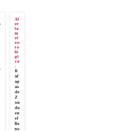
Al
n
er
ta
m
et
eo
ro
ló
gi
ca
.
e
R
u
áf
c
ag
as
de
n
Z
on
da
en
el
lla
no