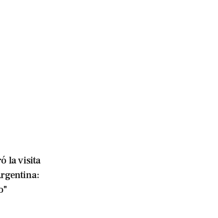
ó la visita
Argentina:
o"