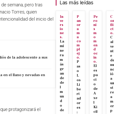
Las más leídas
in de semana, pero tras
nacio Torres, quien
In
P
Pe
C
ntencionalidad del inicio del
ve
an
ro
o
rs
or
ni
fli
io
a
s
ct
ne
m
m
o.
s.
a
o
C
co
m
La
al
m
en
mi
ve
pl
d
ne
nt
ej
oc
ra
e
iós de la adolescente a sus
o.
in
m
d
o.
P
ás
n
El
as
gr
n
es
o
an
ió
 en el llano y nevadas en
pa
L
de
a
ci
os
de
u
o
Li
l
st
de
be
m
re
A
rt
un
a
xe
ad
d
m
l
or
o
er
Ki
es
l que protagonizará el
de
p
cil
: