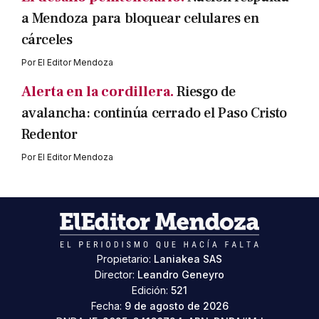
a Mendoza para bloquear celulares en
cárceles
Por
El Editor Mendoza
Alerta en la cordillera.
Riesgo de
avalancha: continúa cerrado el Paso Cristo
Redentor
Por
El Editor Mendoza
Propietario:
Laniakea SAS
Director:
Leandro Geneyro
Edición:
521
Fecha:
9 de agosto de 2026