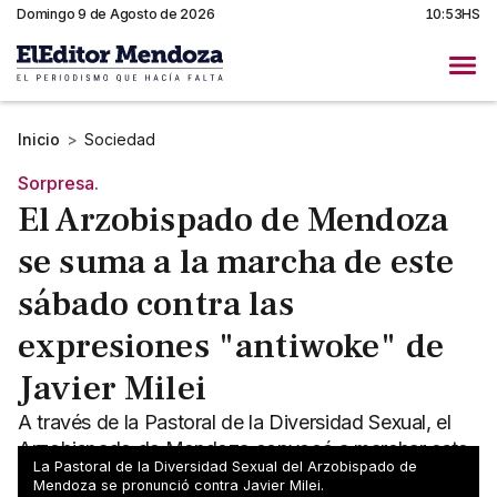
Domingo 9 de Agosto de 2026
10:53HS
Inicio
>
Sociedad
Sorpresa.
El Arzobispado de Mendoza
se suma a la marcha de este
sábado contra las
expresiones "antiwoke" de
Javier Milei
A través de la Pastoral de la Diversidad Sexual, el
Arzobispado de Mendoza convocó a marchar este
La Pastoral de la Diversidad Sexual del Arzobispado de
sábado contra los dichos de Javier Milei en Davos.
Mendoza se pronunció contra Javier Milei.