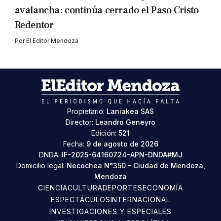
avalancha: continúa cerrado el Paso Cristo
Redentor
Por
El Editor Mendoza
Propietario:
Laniakea SAS
Director:
Leandro Geneyro
Edición:
521
Fecha:
9 de agosto de 2026
DNDA:
IF-2025-64160724-APN-DNDA#MJ
Domicilio legal:
Necochea N°350 - Ciudad de Mendoza,
Mendoza
CIENCIA
CULTURA
DEPORTES
ECONOMÍA
ESPECTÁCULOS
INTERNACIONAL
INVESTIGACIONES Y ESPECIALES