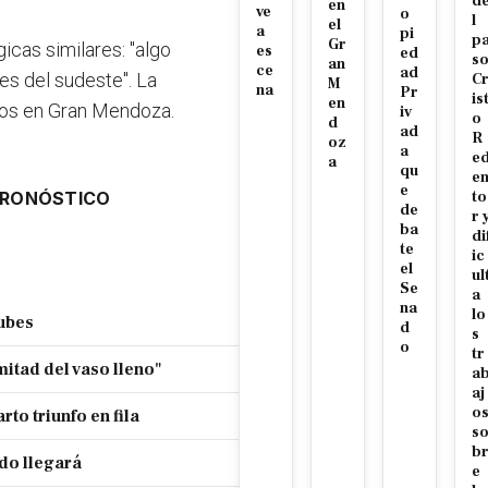
d
en
ve
o
l
el
a
pi
p
Gr
icas similares: "algo
es
ed
s
an
ce
ad
es del sudeste". La
C
M
na
Pr
is
en
ados en Gran Mendoza.
iv
o
d
ad
R
oz
a
e
a
qu
e
e
RONÓSTICO
to
de
r 
ba
di
te
ic
el
ul
Se
a
na
lo
ubes
d
s
o
tr
mitad del vaso lleno"
a
aj
o
to triunfo en fila
s
b
do llegará
e