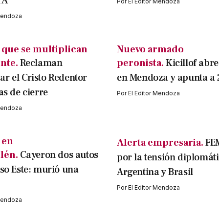
 A
Por
El Editor Mendoza
 Mendoza
 que se multiplican
Nuevo armado
nte.
Reclaman
peronista.
Kicillof abr
r el Cristo Redentor
en Mendoza y apunta a
as de cierre
Por
El Editor Mendoza
 Mendoza
 en
Alerta empresaria.
FEM
lén.
Cayeron dos autos
por la tensión diplomáti
eso Este: murió una
Argentina y Brasil
Por
El Editor Mendoza
 Mendoza