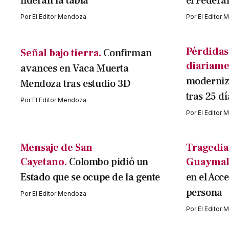
lideran la tabla
el Federal
Por
El Editor Mendoza
Por
El Editor
Pérdidas
Señal bajo tierra.
Confirman
diariame
avances en Vaca Muerta
moderniza
Mendoza tras estudio 3D
tras 25 dí
Por
El Editor Mendoza
Por
El Editor
Mensaje de San
Tragedia
Cayetano.
Colombo pidió un
Guaymal
Estado que se ocupe de la gente
en el Acc
persona
Por
El Editor Mendoza
Por
El Editor