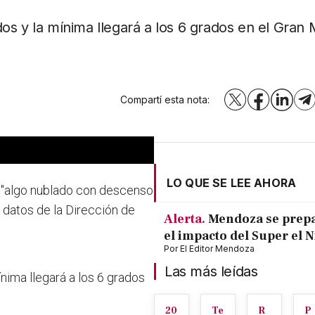
os y la mínima llegará a los 6 grados en el Gra
Compartí esta nota:
X
Facebook
LinkedI
T
LO QUE SE LEE AHORA
é
"algo nublado con descenso
n datos de la Dirección de
Alerta.
Mendoza se prep
el impacto del Super el 
Por
El Editor Mendoza
Las más leídas
nima llegará a los 6 grados
20
Te
R
P