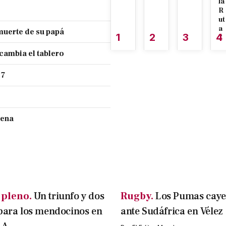
la
R
ut
a
muerte de su papá
1
2
3
4
7
 cambia el tablero
 7
cena
 pleno.
Un triunfo y dos
Rugby.
Los Pumas caye
para los mendocinos en
ante Sudáfrica en Vélez