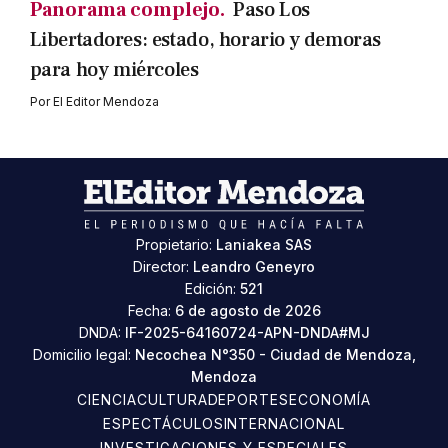
Panorama complejo.
Paso Los
Libertadores: estado, horario y demoras
para hoy miércoles
Por
El Editor Mendoza
Propietario:
Laniakea SAS
Director:
Leandro Geneyro
Edición:
521
Fecha:
6 de agosto de 2026
DNDA:
IF-2025-64160724-APN-DNDA#MJ
Domicilio legal:
Necochea N°350 - Ciudad de Mendoza,
Mendoza
CIENCIA
CULTURA
DEPORTES
ECONOMÍA
ESPECTÁCULOS
INTERNACIONAL
INVESTIGACIONES Y ESPECIALES