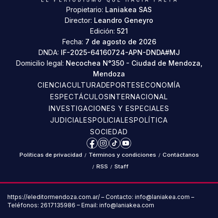
Propietario:
Laniakea SAS
Director:
Leandro Geneyro
Edición:
521
Fecha:
7 de agosto de 2026
DNDA:
IF-2025-64160724-APN-DNDA#MJ
Domicilio legal:
Necochea N°350 - Ciudad de Mendoza,
Mendoza
CIENCIA
CULTURA
DEPORTES
ECONOMÍA
ESPECTÁCULOS
INTERNACIONAL
INVESTIGACIONES Y ESPECIALES
JUDICIALES
POLICIALES
POLÍTICA
SOCIEDAD
Facebook
Instagram
TikTok
YouTube
Políticas de privacidad
/
Términos y condiciones
/
Contáctanos
/
RSS
/
Staff
https://eleditormendoza.com.ar/ – Contacto: info@laniakea.com –
Teléfonos: 2617135986 – Email: info@laniakea.com