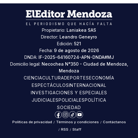
Propietario:
Laniakea SAS
Director:
Leandro Geneyro
Edición:
521
Fecha:
9 de agosto de 2026
DNDA:
IF-2025-64160724-APN-DNDA#MJ
Domicilio legal:
Necochea N°350 - Ciudad de Mendoza,
Mendoza
CIENCIA
CULTURA
DEPORTES
ECONOMÍA
ESPECTÁCULOS
INTERNACIONAL
INVESTIGACIONES Y ESPECIALES
JUDICIALES
POLICIALES
POLÍTICA
SOCIEDAD
Facebook
Instagram
TikTok
YouTube
Políticas de privacidad
/
Términos y condiciones
/
Contáctanos
/
RSS
/
Staff