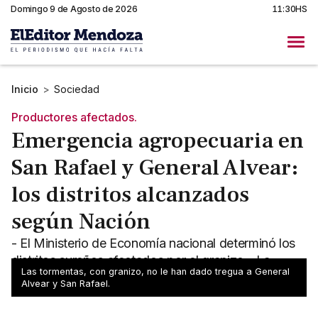
Domingo 9 de Agosto de 2026
11:30HS
Inicio
>
Sociedad
Productores afectados.
Emergencia agropecuaria en
San Rafael y General Alvear:
los distritos alcanzados
según Nación
- El Ministerio de Economía nacional determinó los
distritos sureños afectados por el granizo - La
Las tormentas, con granizo, no le han dado tregua a General
emergencia estará vigente hasta marzo de 2027
Alvear y San Rafael.