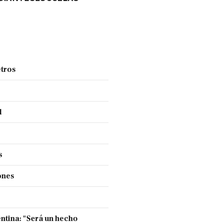
tros
l
s
ones
entina: "Será un hecho