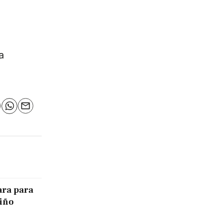
a
n
elegram
WhatsApp
Email
ara para
Niño