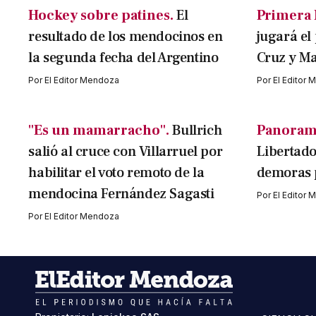
Hockey sobre patines.
El
Primera 
resultado de los mendocinos en
jugará el
la segunda fecha del Argentino
Cruz y M
Por
El Editor Mendoza
Por
El Editor
"Es un mamarracho".
Bullrich
Panoram
salió al cruce con Villarruel por
Libertado
habilitar el voto remoto de la
demoras 
mendocina Fernández Sagasti
Por
El Editor
Por
El Editor Mendoza