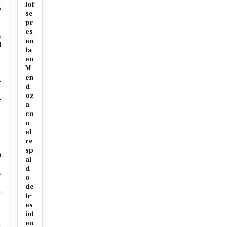
lof
o
se
pr
es
a
en
d
ta
en
M
en
e
d
oz
e
a
o
co
n
el
re
sp
a
al
d
n
o
de
n
tr
es
int
en