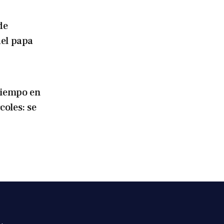
de
del papa
tiempo en
oles: se