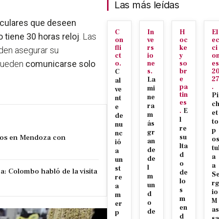
Las más leídas
ticulares que deseen
C
In
H
El
o tiene 30 horas reloj
. Las
on
ve
oc
e
fli
rs
ke
ci
eden asegurar su
ct
io
y
o
 pueden
comunicarse solo
o.
ne
so
es
s.
br
2
C
e
2
La
al
pa
.
mi
ve
tin
Pi
ne
nt
es
c
ra
e
.
E
et
m
de
l
to
ás
nu
re
p
gr
nc
sos en Mendoza con
su
o
an
ió
lta
tu
de
a
d
a
de
un
o
a
l
st
a: Colombo habló de la visita
de
S
m
re
lo
r
un
a
s
io
d
m
m
M
o
er
en
as
de
p
d
sa