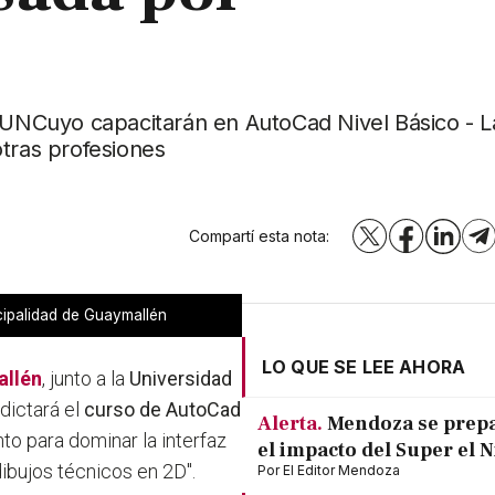
a UNCuyo capacitarán en AutoCad Nivel Básico - L
otras profesiones
Compartí esta nota:
X
Facebook
LinkedI
T
cipalidad de Guaymallén
LO QUE SE LEE AHORA
llén
, junto a la
Universidad
dictará el
curso de AutoCad
Alerta.
Mendoza se prep
nto para dominar la interfaz
el impacto del Super el 
dibujos técnicos en 2D".
Por
El Editor Mendoza