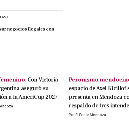
doza
sar negocios ilegales con
femenino.
Con Victoria
Peronismo mendocin
rgentina aseguró su
espacio de Axel Kicillof 
ción a la AmeriCup 2027
presenta en Mendoza co
respaldo de tres intend
 Mendoza
Por
El Editor Mendoza