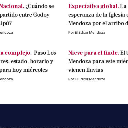
Nacional.
¿Cuándo se
Expectativa global.
La
 partido entre Godoy
esperanza de la Iglesia 
aipú?
Mendoza por el arribo 
 Mendoza
Por
El Editor Mendoza
a complejo.
Paso Los
Nieve para el finde.
El 
res: estado, horario y
Mendoza para este miérc
para hoy miércoles
vienen lluvias
 Mendoza
Por
El Editor Mendoza