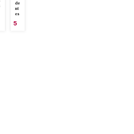
i
de
i
nt
es
5