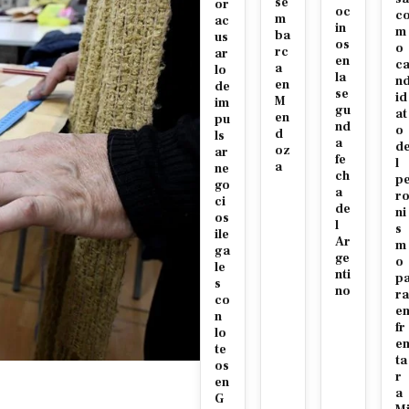
se
or
oc
c
m
ac
in
m
ba
us
os
o
rc
ar
en
c
a
lo
la
n
en
de
se
id
M
im
gu
at
en
pu
nd
o
d
ls
a
d
oz
ar
fe
l
a
ne
ch
p
go
a
r
ci
de
ni
os
l
s
ile
Ar
m
ga
ge
o
le
nti
p
s
no
ra
co
e
n
fr
lo
e
te
ta
os
r
en
a
G