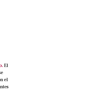
o.
El
se
n el
entes