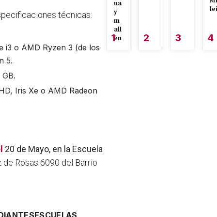
M
ua
le
y
pecificaciones técnicas:
m
all
1
2
3
4
én
re i3 o AMD Ryzen 3 (de los
n 5.
8 GB.
 UHD, Iris Xe o AMD Radeon
l
20 de Mayo, en la Escuela
z de Rosas 6090 del Barrio
DIANTES
ESCUELAS