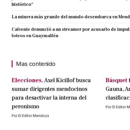
histórico"
La minera más grande del mundo desembarca en Men
Calvente denunció a un streamer por acusarlo de impul
loteos en Guaymallén
Mas contenido
Elecciones.
Axel Kicillof busca
Básquet 
sumar dirigentes mendocinos
Gauna, A
para desactivar la interna del
clasifica
peronismo
Por
El Editor
Por
El Editor Mendoza