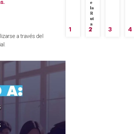
s.
e
la
R
ut
a
1
2
3
4
7
lizarse a través del
al.