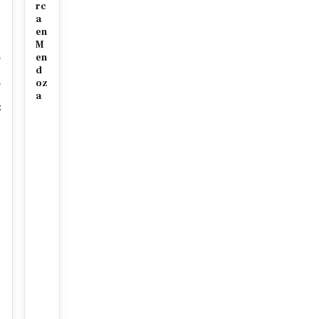
rc
a
e
en
M
n
en
d
n
oz
a
z