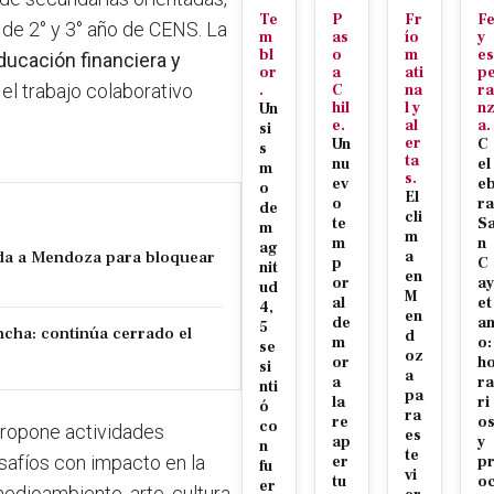
Te
P
Fr
F
 de 2° y 3° año de CENS. La
m
as
ío
y
bl
o
m
es
ducación financiera y
or
a
ati
p
 el trabajo colaborativo
.
C
na
ra
hil
l y
n
Un
e.
al
a.
si
er
Un
C
s
ta
nu
el
m
s.
ev
e
o
El
o
ra
de
cli
te
S
m
m
m
n
ag
da a Mendoza para bloquear
a
p
C
nit
en
or
ay
ud
M
al
et
4,
en
de
a
5
ncha: continúa cerrado el
d
m
o:
se
oz
or
h
si
a
a
ra
nti
pa
la
ri
ó
ra
re
o
co
propone
actividades
es
ap
y
n
te
safíos
con impacto en la
er
p
fu
vi
tu
o
er
dioambiente, arte, cultura