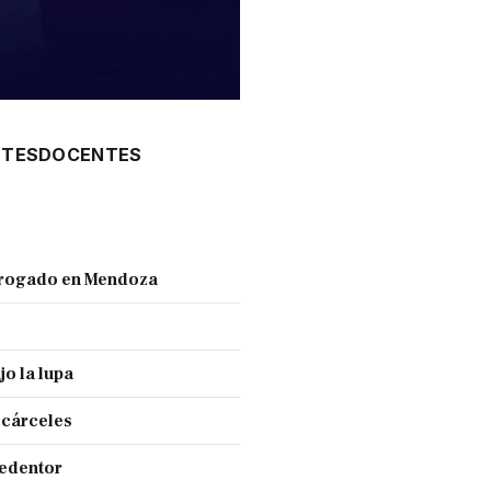
NTES
DOCENTES
 drogado en Mendoza
jo la lupa
 cárceles
Redentor