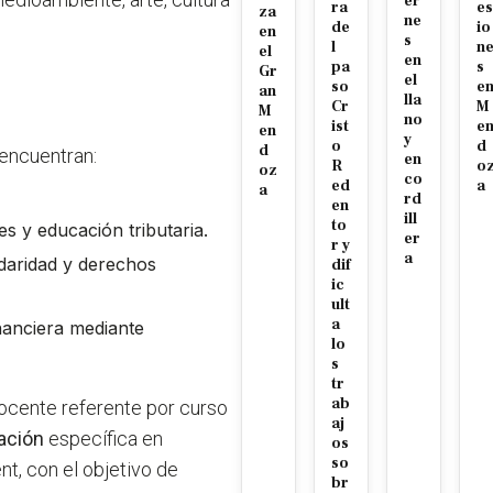
er
ra
es
za
ne
de
io
en
s
l
n
el
en
pa
s
Gr
el
so
e
an
lla
Cr
M
M
no
ist
e
en
y
o
d
d
 encuentran:
en
R
o
oz
co
ed
a
a
rd
en
ill
to
 y educación tributaria.
er
r y
a
idaridad y derechos
dif
ic
ult
a
inanciera mediante
lo
s
tr
ab
ocente referente por curso
aj
tación
específica en
os
so
t, con el objetivo de
br