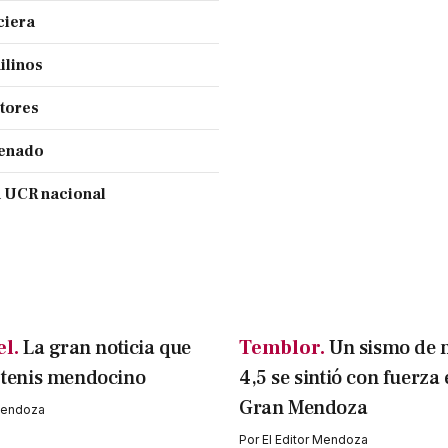
ciera
ilinos
ctores
Senado
a UCR nacional
l.
La gran noticia que
Temblor.
Un sismo de 
l tenis mendocino
4,5 se sintió con fuerza 
Gran Mendoza
 Mendoza
Por
El Editor Mendoza