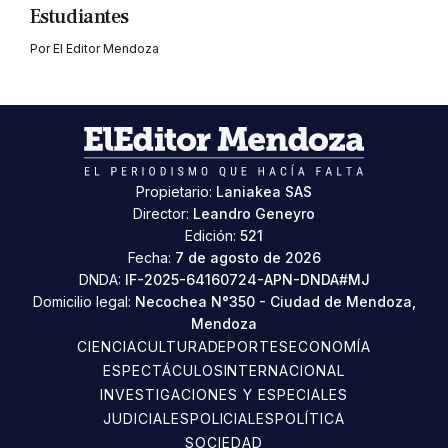
Estudiantes
Por
El Editor Mendoza
Propietario:
Laniakea SAS
Director:
Leandro Geneyro
Edición:
521
Fecha:
7 de agosto de 2026
DNDA:
IF-2025-64160724-APN-DNDA#MJ
Domicilio legal:
Necochea N°350 - Ciudad de Mendoza,
Mendoza
CIENCIA
CULTURA
DEPORTES
ECONOMÍA
ESPECTÁCULOS
INTERNACIONAL
INVESTIGACIONES Y ESPECIALES
JUDICIALES
POLICIALES
POLÍTICA
SOCIEDAD