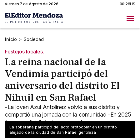
Viernes 7 de Agosto de 2026
00:28HS
Inicio
>
Sociedad
Festejos locales.
La reina nacional de la
Vendimia participó del
aniversario del distrito El
Nihuil en San Rafael
-La joven Azul Antolínez volvió a sus distrito y
compartió una jornada con la comunidad -En 2025
fue reina distrital y luego ganó la corona
La soberana participó del acto protocolar en un distrito
departamental
alejado de la ciudad de San Rafael.gentileza