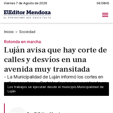
Viernes 7 de Agosto de 2026
04:06HS
Inicio
>
Sociedad
Rotonda en marcha.
Luján avisa que hay corte de
calles y desvíos en una
avenida muy transitada
- La Municipalidad de Luján informó los cortes en
calles por obras - Se trata de una nueva rotonda en
Los trabajos se ejecutan desde el municipio.Municipalidad de
ejecución
Luján