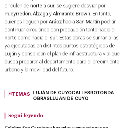
circulen de
norte
a
sur
, se sugiere desviar por
Pueyrredón
,
Álzaga
y
Almirante
Brown
. En tanto,
quienes lleguen por
Aráoz
hacia
San
Martín
podrán
continuar circulando con precaución tanto hacia el
norte
como hacia el
sur
. Estas obras se suman a las
ya ejecutadas en distintos puntos estratégicos de
Luján
y consolidan el plan de infraestructura vial que
busca preparar al departamento para el crecimiento
urbano y la movilidad del futuro.
LUJÁN DE CUYO
CALLES
ROTONDA
TEMAS
OBRAS
LUJÁN DE CUYO
Seguí leyendo
Celebra San Cayetano: horarios y procesiones en