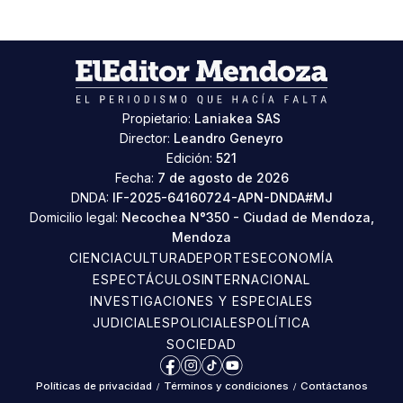
Propietario:
Laniakea SAS
Director:
Leandro Geneyro
Edición:
521
Fecha:
7 de agosto de 2026
DNDA:
IF-2025-64160724-APN-DNDA#MJ
Domicilio legal:
Necochea N°350 - Ciudad de Mendoza,
Mendoza
CIENCIA
CULTURA
DEPORTES
ECONOMÍA
ESPECTÁCULOS
INTERNACIONAL
INVESTIGACIONES Y ESPECIALES
JUDICIALES
POLICIALES
POLÍTICA
SOCIEDAD
Facebook
Instagram
TikTok
YouTube
Políticas de privacidad
/
Términos y condiciones
/
Contáctanos