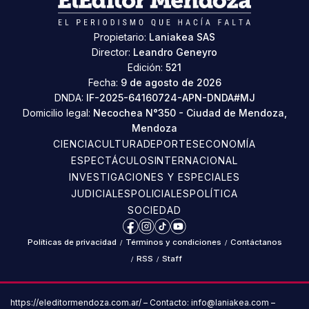
Propietario:
Laniakea SAS
Director:
Leandro Geneyro
Edición:
521
Fecha:
9 de agosto de 2026
DNDA:
IF-2025-64160724-APN-DNDA#MJ
Domicilio legal:
Necochea N°350 - Ciudad de Mendoza,
Mendoza
CIENCIA
CULTURA
DEPORTES
ECONOMÍA
ESPECTÁCULOS
INTERNACIONAL
INVESTIGACIONES Y ESPECIALES
JUDICIALES
POLICIALES
POLÍTICA
SOCIEDAD
Facebook
Instagram
TikTok
YouTube
Políticas de privacidad
/
Términos y condiciones
/
Contáctanos
/
RSS
/
Staff
https://eleditormendoza.com.ar/ – Contacto: info@laniakea.com –