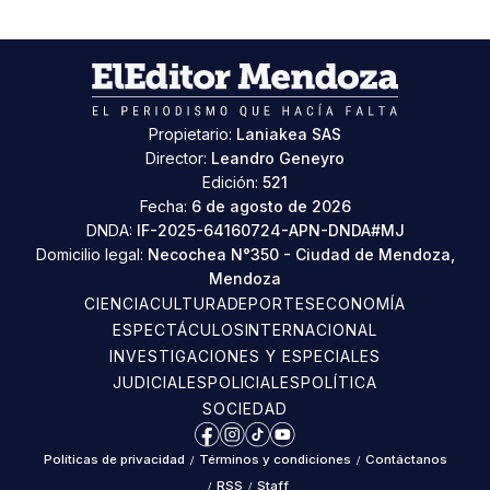
Propietario:
Laniakea SAS
Director:
Leandro Geneyro
Edición:
521
Fecha:
6 de agosto de 2026
DNDA:
IF-2025-64160724-APN-DNDA#MJ
Domicilio legal:
Necochea N°350 - Ciudad de Mendoza,
Mendoza
CIENCIA
CULTURA
DEPORTES
ECONOMÍA
ESPECTÁCULOS
INTERNACIONAL
INVESTIGACIONES Y ESPECIALES
JUDICIALES
POLICIALES
POLÍTICA
SOCIEDAD
Facebook
Instagram
TikTok
YouTube
Políticas de privacidad
/
Términos y condiciones
/
Contáctanos
/
RSS
/
Staff