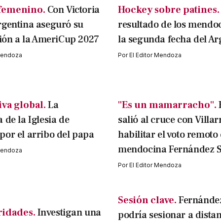
femenino.
Con Victoria
Hockey sobre patines.
rgentina aseguró su
resultado de los mendo
ción a la AmeriCup 2027
la segunda fecha del Ar
 Mendoza
Por
El Editor Mendoza
va global.
La
"Es un mamarracho".
 de la Iglesia de
salió al cruce con Villar
or el arribo del papa
habilitar el voto remoto 
mendocina Fernández S
 Mendoza
Por
El Editor Mendoza
Sesión clave.
Fernández
ridades.
Investigan una
podría sesionar a dista