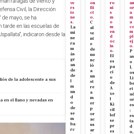
man ráfagas de viento y
ve
on
ro
a
rs
fli
ni
o
ensa Civil, la Dirección
io
ct
s
a
7 de mayo, se ha
ne
o.
m
m
s.
o
a
C
 tarde en las escuelas de
m
c
La
al
en
m
mi
ve
spallata", indicaron desde la
d
pl
ne
nt
oc
ej
ra
e
in
o.
m
de
o.
P
ás
nu
El
as
gr
nc
es
o
an
ió
pa
L
de
a
ci
o
de
un
o
Li
iós de la adolescente a sus
l
st
de
b
m
re
A
rt
un
a
xe
a
d
m
l
 en el llano y nevadas en
o
o
er
Ki
es
de
p
cil
:
se
or
lof
es
m
ac
se
ta
ba
us
pr
d
rc
ar
es
o,