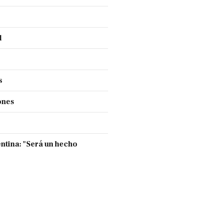
l
s
ones
entina: "Será un hecho