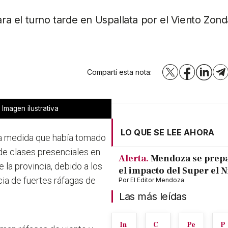
ara el turno tarde en Uspallata por el Viento Zond
Compartí esta nota:
X
Facebook
LinkedI
T
Imagen ilustrativa
LO QUE SE LEE AHORA
na medida que había tomado
 de clases presenciales en
Alerta.
Mendoza se prep
 la provincia, debido a los
el impacto del Super el 
ia de fuertes ráfagas de
Por
El Editor Mendoza
Las más leídas
In
C
Pe
P