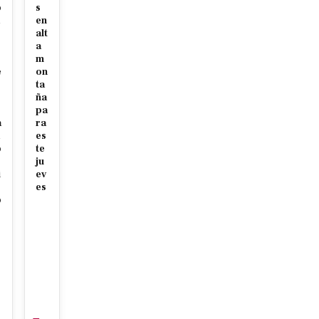
o
s
en
alt
a
m
e
on
ta
r
ña
pa
a
ra
es
o
te
ju
i
ev
es
o