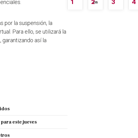
1
2
3
4
senciales.
én
s por la suspensión, la
al. Para ello, se utilizará la
 garantizando así la
cidos
 para este jueves
tros