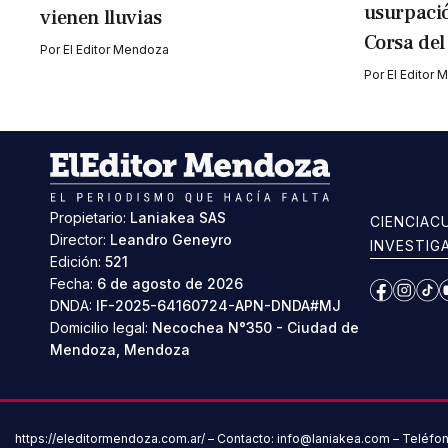
usurpació
vienen lluvias
Corsa del
Por
El Editor Mendoza
Por
El Editor
Propietario:
Laniakea SAS
CIENCIA
C
Director:
Leandro Geneyro
INVESTIG
Edición:
521
Fecha:
6 de agosto de 2026
Facebook
Instag
Ti
DNDA:
IF-2025-64160724-APN-DNDA#MJ
Domicilio legal:
Necochea N°350 - Ciudad de
Mendoza, Mendoza
https://eleditormendoza.com.ar/ – Contacto: info@laniakea.com – Teléfo