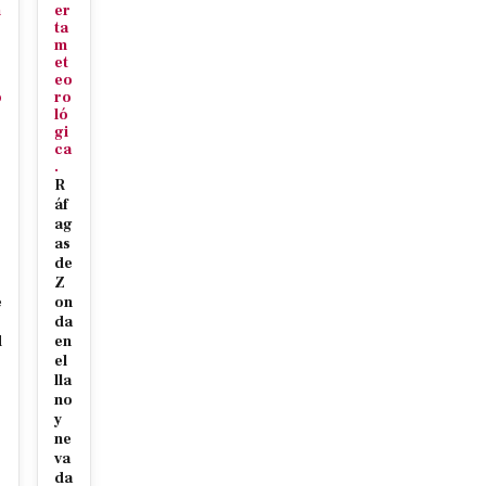
n
er
r
ta
m
et
eo
o
ro
ló
gi
ca
.
R
áf
ag
as
s
de
Z
e
on
da
d
en
r
el
lla
no
y
ne
va
da