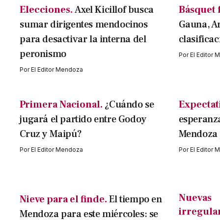
Elecciones.
Axel Kicillof busca
Básquet 
sumar dirigentes mendocinos
Gauna, A
para desactivar la interna del
clasifica
peronismo
Por
El Editor
Por
El Editor Mendoza
Primera Nacional.
¿Cuándo se
Expectati
jugará el partido entre Godoy
esperanza
Cruz y Maipú?
Mendoza p
Por
El Editor Mendoza
Por
El Editor
Nuevas
Nieve para el finde.
El tiempo en
irregula
Mendoza para este miércoles: se