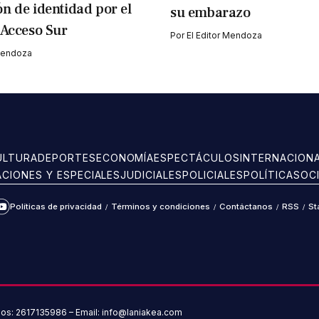
n de identidad por el
su embarazo
 Acceso Sur
Por
El Editor Mendoza
 Mendoza
ULTURA
DEPORTES
ECONOMÍA
ESPECTÁCULOS
INTERNACION
ACIONES Y ESPECIALES
JUDICIALES
POLICIALES
POLÍTICA
SOC
Políticas de privacidad
/
Términos y condiciones
/
Contáctanos
/
RSS
/
St
ram
kTok
YouTube
nos: 2617135986 – Email: info@laniakea.com