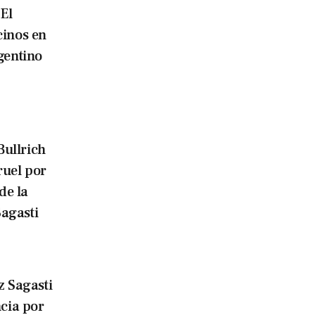
El
cinos en
gentino
Bullrich
ruel por
de la
agasti
 Sagasti
ncia por