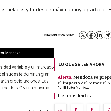
s heladas y tardes de máxima muy agradable. E
Compartí esta nota:
X
Facebook
LinkedI
T
ditor Mendoza
LO QUE SE LEE AHORA
sidad variable
y un marcado
del sudeste
dominan gran
Alerta.
Mendoza se prep
rarán precipitaciones. Las
el impacto del Super el 
nima de 5°C y una máxima
Por
El Editor Mendoza
Las más leídas
In
P
P
C