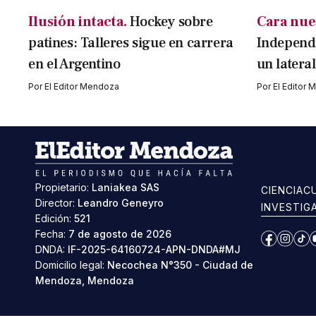
Ilusión intacta.
Hockey sobre
Cara nue
patines: Talleres sigue en carrera
Independi
en el Argentino
un latera
Por
El Editor Mendoza
Por
El Editor
Propietario:
Laniakea SAS
CIENCIA
C
Director:
Leandro Geneyro
INVESTIG
Edición:
521
Fecha:
7 de agosto de 2026
Facebook
Instag
Ti
DNDA:
IF-2025-64160724-APN-DNDA#MJ
Domicilio legal:
Necochea N°350 - Ciudad de
Mendoza, Mendoza