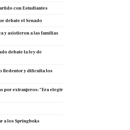
partido con Estudiantes
ue debate el Senado
y asistieron a las familias
ado debate la ley de
 Redentor y dificulta los
s por extranjeros: "Era elegir
r a los Springboks