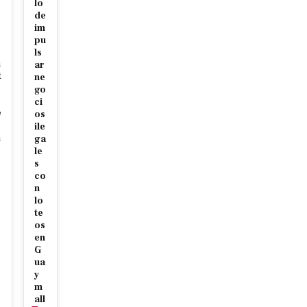
lo
e
de
im
pu
ls
n
ar
t
ne
go
ci
e
os
ile
h
ga
le
s
co
n
lo
te
os
en
G
ua
y
m
all