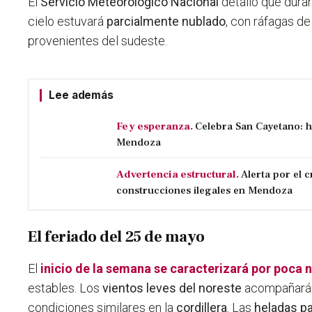
El
Servicio Meteorológico Nacional
detalló que duran
cielo estuvará
parcialmente nublado
, con ráfagas d
provenientes del sudeste.
Lee además
Fe y esperanza.
Celebra San Cayetano: h
Mendoza
Advertencia estructural.
Alerta por el 
construcciones ilegales en Mendoza
El feriado del 25 de mayo
El
inicio de la semana se caracterizará por poca
estables. Los
vientos leves del noreste
acompañarán 
condiciones similares en la
cordillera
. Las
heladas pa