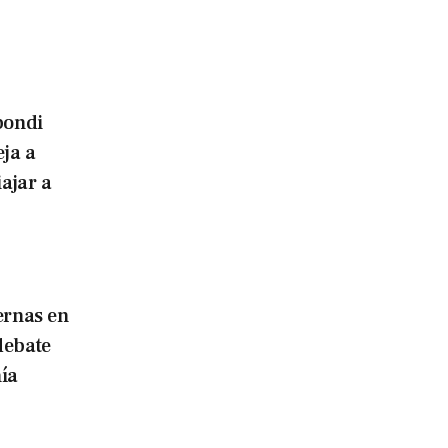
bondi
eja a
iajar a
ernas en
debate
ía