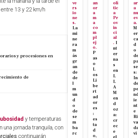
te la mañana y la tarde el
ve
an
olí
ar
rs
or
tic
a
e entre 13 y 22 km/h
io
a
a
n
ne
m
Pr
ev
s.
a
ov
a.
co
in
La
M
m
ci
mi
er
pl
al
ne
c
ej
.
I
ra
d
o.
nt
m
o
P
er
orarios y procesiones en
ás
d
as
na
gr
p
o
s
an
se
L
en
de
s:
os
L
crecimiento de
de
In
Li
L
l
d
be
A
m
p
rt
M
un
n
ad
en
d
ie
or
d
o
nt
es
oz
de
e
:
a:
se
Ri
 nubosidad
y temperaturas
es
cr
m
va
ta
ec
una jornada tranquila, con
ba
d
d
e
rc
vi
rciales
continuarán
o,
el