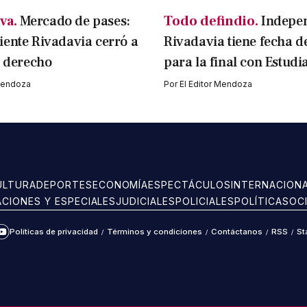
va.
Mercado de pases:
Todo defindio.
Indepe
ente Rivadavia cerró a
Rivadavia tiene fecha d
l derecho
para la final con Estudi
 Mendoza
Por
El Editor Mendoza
ULTURA
DEPORTES
ECONOMÍA
ESPECTÁCULOS
INTERNACION
ACIONES Y ESPECIALES
JUDICIALES
POLICIALES
POLÍTICA
SOC
Políticas de privacidad
/
Términos y condiciones
/
Contáctanos
/
RSS
/
St
ram
kTok
YouTube