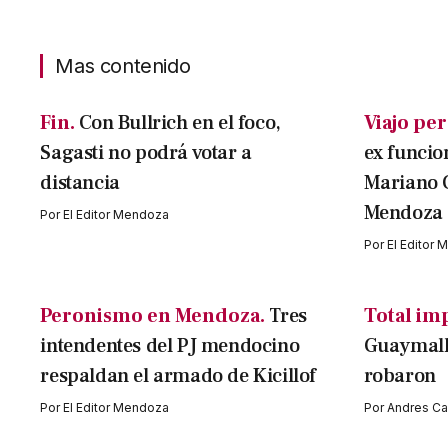
Mas contenido
Fin.
Con Bullrich en el foco,
Viajo per
Sagasti no podrá votar a
ex funcio
distancia
Mariano 
Mendoza
Por
El Editor Mendoza
Por
El Editor
Peronismo en Mendoza.
Tres
Total im
intendentes del PJ mendocino
Guaymallé
respaldan el armado de Kicillof
robaron
Por
El Editor Mendoza
Por
Andres Cav