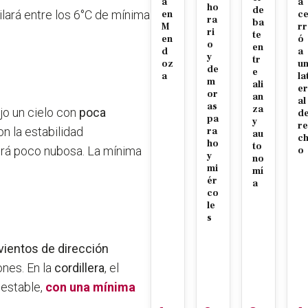
a
a
ho
de
lará entre los 6°C de mínima
en
c
ra
ba
M
rr
ri
te
en
ó
o
en
d
a
y
tr
oz
u
de
e
a
la
m
ali
er
or
an
al
as
za
jo un cielo con
poca
d
pa
y
re
n la estabilidad
ra
au
c
ho
to
rá poco nubosa. La mínima
o
y
no
mi
mí
ér
a
co
le
s
vientos de dirección
nes. En la
cordillera
, el
 estable,
con una mínima