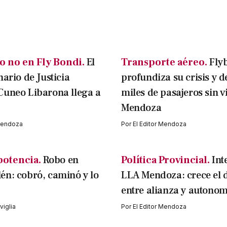
o no en Fly Bondi.
El
Transporte aéreo.
Fly
nario de Justicia
profundiza su crisis y d
Cuneo Libarona llega a
miles de pasajeros sin v
Mendoza
 Mendoza
Por
El Editor Mendoza
potencia.
Robo en
Política Provincial.
Int
n: cobró, caminó y lo
LLA Mendoza: crece el 
entre alianza y autonom
iglia
Por
El Editor Mendoza