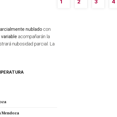
1
2
3
4
arcialmente nublado
con
 variable
acompañarán la
trará nubosidad parcial. La
PERATURA
doza
en Mendoza