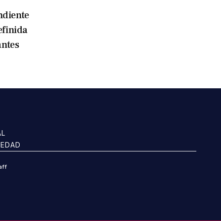
ndiente
efinida
antes
AL
IEDAD
aff