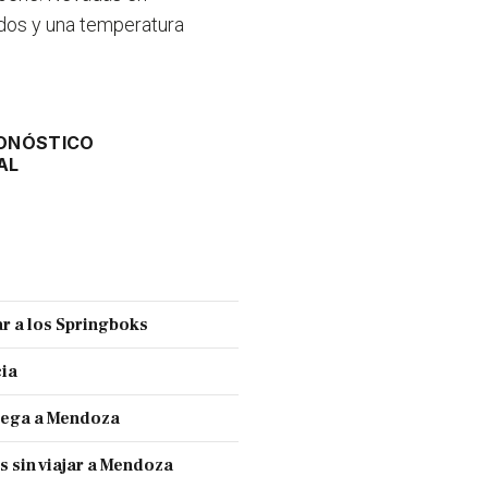
ados y una temperatura
ONÓSTICO
AL
r a los Springboks
cia
llega a Mendoza
s sin viajar a Mendoza