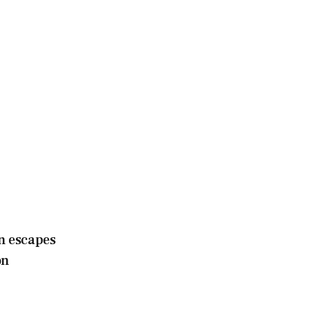
n escapes
on