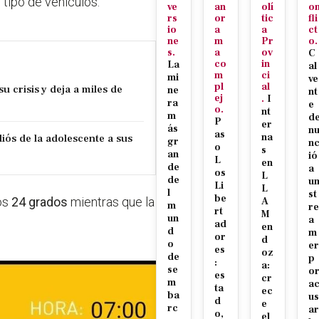
 tipo de vehículos.
ve
an
olí
o
rs
or
tic
fli
io
a
a
ct
ne
m
Pr
o.
s.
a
ov
C
co
in
La
al
m
ci
mi
ve
pl
al
u crisis y deja a miles de
ne
nt
ej
.
I
ra
e
o.
nt
m
d
P
er
ás
n
as
iós de la adolescente a sus
na
gr
n
o
s
an
ió
L
en
de
a
os
L
de
u
Li
L
l
st
be
os
24 grados
mientras que la
A
m
re
rt
M
un
a
ad
en
d
m
or
d
o
er
es
oz
de
p
:
a:
se
o
es
cr
m
a
ta
ec
ba
us
d
e
rc
ar
o,
el