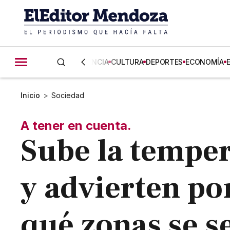
CIENCIA
CULTURA
DEPORTES
ECONOMÍA
Inicio
>
Sociedad
A tener en cuenta.
Sube la tempe
y advierten po
qué zonas se s