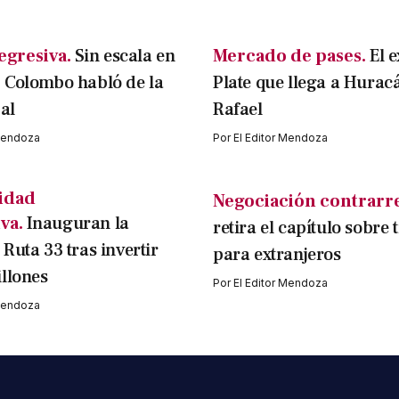
egresiva.
Sin escala en
Mercado de pases.
El e
 Colombo habló de la
Plate que llega a Hurac
al
Rafael
 Mendoza
Por
El Editor Mendoza
idad
Negociación contrarre
va.
Inauguran la
retira el capítulo sobre 
Ruta 33 tras invertir
para extranjeros
llones
Por
El Editor Mendoza
 Mendoza