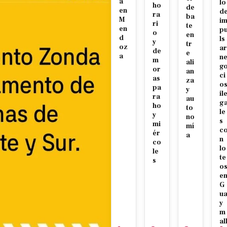
a
lo
ho
de
en
d
ra
ba
M
i
ri
te
en
p
o
en
d
ls
y
tr
oz
ar
de
e
a
n
m
ali
g
or
an
ci
as
za
o
pa
y
il
ra
au
g
ho
to
le
y
no
s
mi
mí
c
ér
a
n
co
lo
le
te
s
o
e
G
u
y
m
al