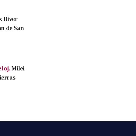
x River
án de San
loj.
Milei
tierras