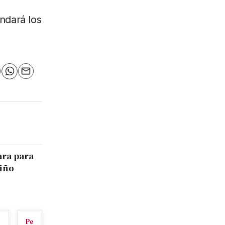
ndará los
n
elegram
WhatsApp
Email
ara para
Niño
Pe