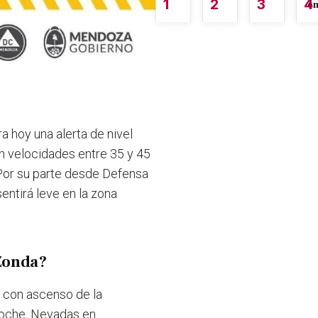
1
2
3
4
é
ra hoy una alerta de nivel
on velocidades entre 35 y 45
 Por su parte desde Defensa
entirá leve en la zona
 Zonda?
e con ascenso de la
 noche. Nevadas en