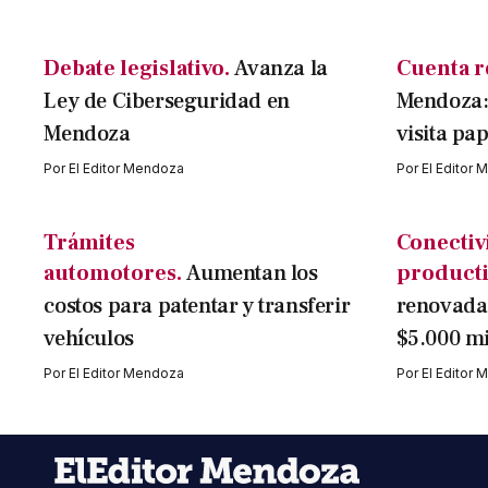
Debate legislativo.
Avanza la
Cuenta r
Ley de Ciberseguridad en
Mendoza:
Mendoza
visita pap
Por
El Editor Mendoza
Por
El Editor
Trámites
Conectiv
automotores.
Aumentan los
producti
costos para patentar y transferir
renovada 
vehículos
$5.000 mi
Por
El Editor Mendoza
Por
El Editor