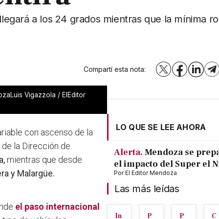
egará a los 24 grados mientras que la mínima ro
Compartí esta nota:
X
Facebook
LinkedI
T
zaLuis Vigazzola / ElEditor
LO QUE SE LEE AHORA
riable con ascenso de la
 de la Dirección de
Alerta.
Mendoza se prep
a,
mientras que desde
el impacto del Super el 
era y Malargüe.
Por
El Editor Mendoza
Las más leídas
onde
el paso internacional
In
P
P
C