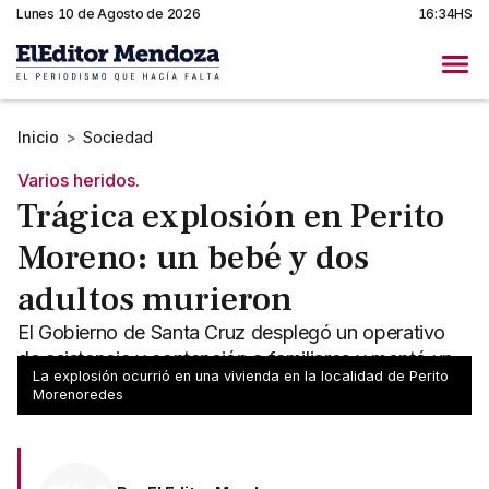
Lunes 10 de Agosto de 2026
16:34HS
Inicio
>
Sociedad
Varios heridos.
Trágica explosión en Perito
Moreno: un bebé y dos
adultos murieron
El Gobierno de Santa Cruz desplegó un operativo
de asistencia y contención a familiares y montó un
La explosión ocurrió en una vivienda en la localidad de Perito
operativo de emergencia tras la explosión
Morenoredes