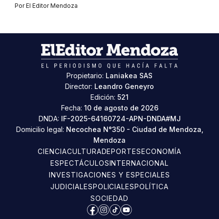
Por
El Editor Mendoza
Propietario:
Laniakea SAS
Director:
Leandro Geneyro
Edición:
521
Fecha:
10 de agosto de 2026
DNDA:
IF-2025-64160724-APN-DNDA#MJ
Domicilio legal:
Necochea N°350 - Ciudad de Mendoza,
Mendoza
CIENCIA
CULTURA
DEPORTES
ECONOMÍA
ESPECTÁCULOS
INTERNACIONAL
INVESTIGACIONES Y ESPECIALES
JUDICIALES
POLICIALES
POLÍTICA
SOCIEDAD
Facebook
Instagram
TikTok
YouTube