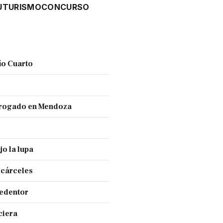
U
TURISMO
CONCURSO
ío Cuarto
 drogado en Mendoza
jo la lupa
 cárceles
Redentor
ciera