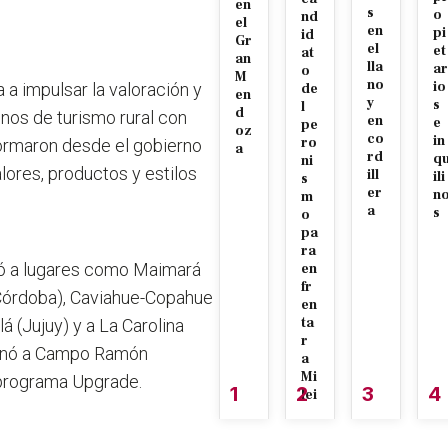
en
s
o
nd
el
en
pi
id
Gr
el
et
at
an
lla
ar
o
M
no
io
a a impulsar la valoración y
de
en
y
s
l
d
nos de turismo rural con
en
e
pe
oz
co
in
ro
ormaron desde el gobierno
a
rd
q
ni
lores, productos y estilos
ill
ili
s
er
n
m
a
s
o
pa
ra
uió a lugares como Maimará
en
fr
a (Córdoba), Caviahue-Copahue
en
ta
á (Jujuy) y a La Carolina
r
cionó a Campo Ramón
a
Mi
 programa Upgrade.
1
2
3
4
lei