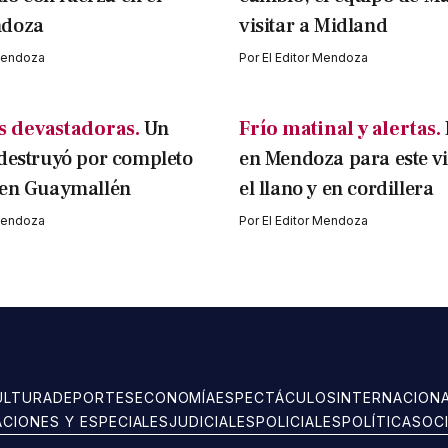
ndoza
visitar a Midland
 Mendoza
Por
El Editor Mendoza
 devastadoras.
Un
Frío matinal y alertas.
destruyó por completo
en Mendoza para este v
 en Guaymallén
el llano y en cordillera
 Mendoza
Por
El Editor Mendoza
ULTURA
DEPORTES
ECONOMÍA
ESPECTÁCULOS
INTERNACION
ACIONES Y ESPECIALES
JUDICIALES
POLICIALES
POLÍTICA
SOC