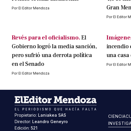
Gran Me
Por
El Editor Mendoza
Por
El Editor
Revés para el oficialismo.
El
Imágenes
Gobierno logró la media sanción,
incendio 
pero sufrió una derrota política
una casa
en el Senado
Por
El Editor
Por
El Editor Mendoza
Propietario:
Laniakea SAS
CIENCIA
C
Director:
Leandro Geneyro
INVESTIG
Edición:
521