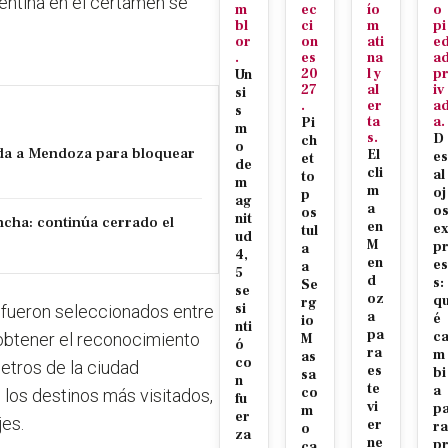
gentina en el certamen se
m
ec
ío
o
bl
ci
m
pi
or
on
ati
e
.
es
na
a
20
l y
p
Un
27
al
iv
si
.
er
a
s
ta
a.
Pi
m
s.
D
ch
o
da a Mendoza para bloquear
El
es
et
de
cli
al
to
m
m
oj
p
ag
a
o
os
nit
ncha: continúa cerrado el
en
e
tul
ud
M
p
a
4,
en
es
a
5
d
s:
Se
se
oz
q
rg
si
s fueron seleccionados entre
a
é
io
nti
pa
c
 obtener el reconocimiento
M
ó
ra
m
as
co
etros de la ciudad
es
bi
sa
n
te
a
co
e los destinos más visitados,
fu
vi
p
m
er
jes.
er
ra
o
za
ne
p
ca