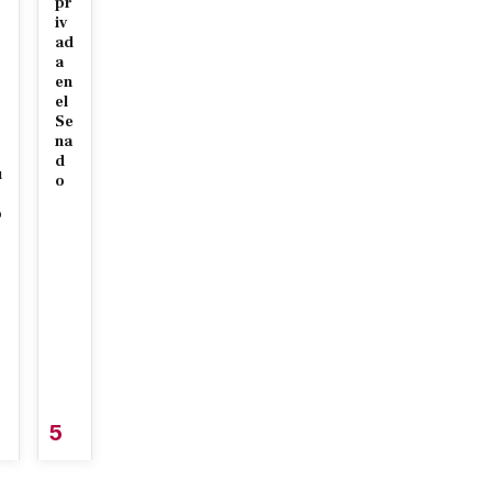
pr
iv
ad
a
en
el
Se
na
d
u
o
o
5