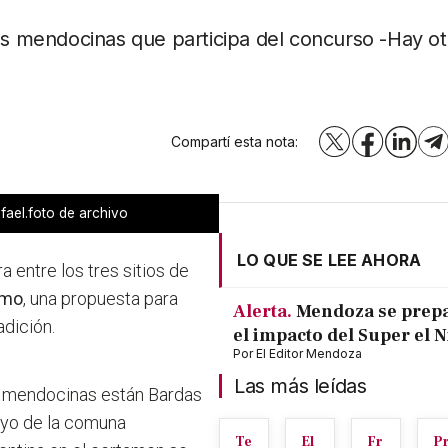
des mendocinas que participa del concurso -Hay o
Compartí esta nota:
X
Facebook
LinkedI
T
fael.foto de archivo
LO QUE SE LEE AHORA
a entre los tres sitios de
smo
, una propuesta para
Alerta.
Mendoza se prep
adición.
el impacto del Super el 
Por
El Editor Mendoza
Las más leídas
es mendocinas
están Bardas
Mayo de la comuna
Te
El
Fr
P