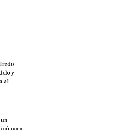
lfredo
delo y
a al
 un
aipú para