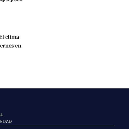
El clima
iernes en
AL
IEDAD