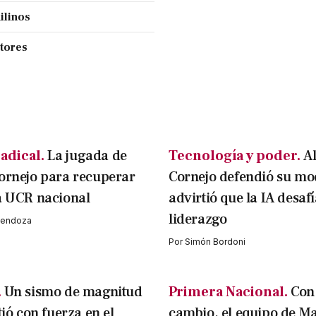
ilinos
ctores
adical.
La jugada de
Tecnología y poder.
A
ornejo para recuperar
Cornejo defendió su mo
a UCR nacional
advirtió que la IA desafí
liderazgo
 Mendoza
Por
Simón Bordoni
.
Un sismo de magnitud
Primera Nacional.
Con
tió con fuerza en el
cambio, el equipo de M