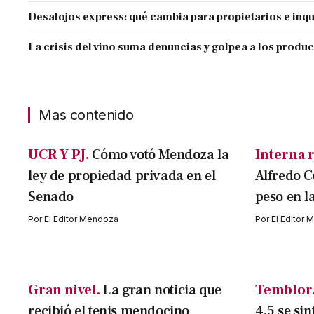
Desalojos express: qué cambia para propietarios e inqu
La crisis del vino suma denuncias y golpea a los produ
Mas contenido
UCR Y PJ.
Cómo votó Mendoza la
Interna r
ley de propiedad privada en el
Alfredo C
Senado
peso en l
Por
El Editor Mendoza
Por
El Editor
Gran nivel.
La gran noticia que
Temblor
recibió el tenis mendocino
4,5 se sin