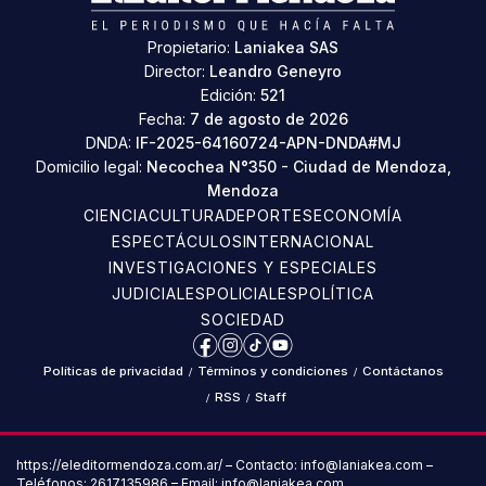
Propietario:
Laniakea SAS
Director:
Leandro Geneyro
Edición:
521
Fecha:
7 de agosto de 2026
DNDA:
IF-2025-64160724-APN-DNDA#MJ
Domicilio legal:
Necochea N°350 - Ciudad de Mendoza,
Mendoza
CIENCIA
CULTURA
DEPORTES
ECONOMÍA
ESPECTÁCULOS
INTERNACIONAL
INVESTIGACIONES Y ESPECIALES
JUDICIALES
POLICIALES
POLÍTICA
SOCIEDAD
Facebook
Instagram
TikTok
YouTube
Políticas de privacidad
/
Términos y condiciones
/
Contáctanos
/
RSS
/
Staff
https://eleditormendoza.com.ar/ – Contacto: info@laniakea.com –
Teléfonos: 2617135986 – Email: info@laniakea.com