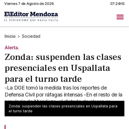
Viernes 7 de Agosto de 2026
07:24HS
Inicio
>
Sociedad
Alerta.
Zonda: suspenden las clases
presenciales en Uspallata
para el turno tarde
-La DGE tomó la medida tras los reportes de
Defensa Civil por ráfagas intensas -En el resto de la
provincia de Mendoza, el dictado de clases se
Zonda: suspenden las clases presenciales en Uspallata para
mantiene sin cambios.
el turno tarde