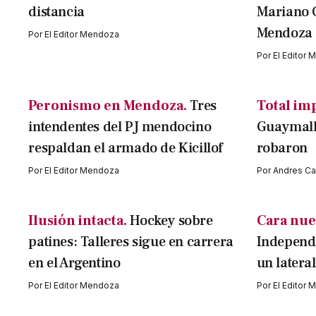
distancia
Mariano 
Mendoza
Por
El Editor Mendoza
Por
El Editor
Peronismo en Mendoza.
Tres
Total im
intendentes del PJ mendocino
Guaymallé
respaldan el armado de Kicillof
robaron
Por
El Editor Mendoza
Por
Andres Cav
Ilusión intacta.
Hockey sobre
Cara nue
patines: Talleres sigue en carrera
Independi
en el Argentino
un latera
Por
El Editor Mendoza
Por
El Editor