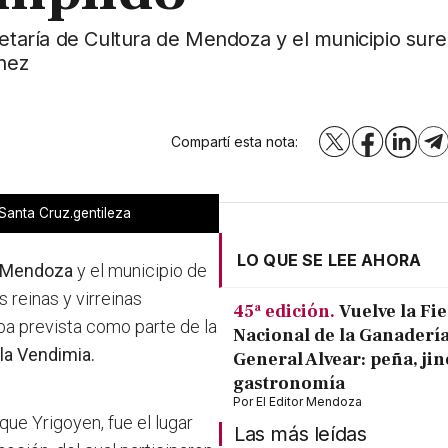
retaría de Cultura de Mendoza y el municipio sure
ínez
Compartí esta nota:
X
Facebook
LinkedI
T
 Santa Cruz.gentileza
LO QUE SE LEE AHORA
Mendoza
y el municipio de
s reinas y virreinas
45ª edición.
Vuelve la Fie
ba prevista como parte de la
Nacional de la Ganadería
 la Vendimia.
General Alvear: peña, jin
gastronomía
Por
El Editor Mendoza
que Yrigoyen, fue el lugar
Las más leídas