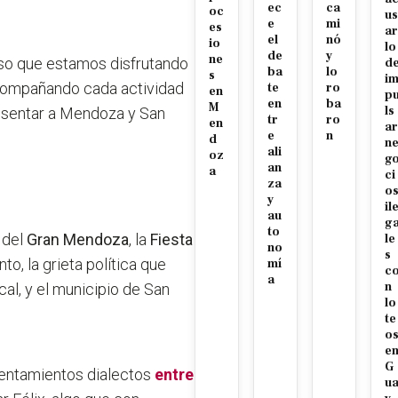
ec
ca
oc
us
e
mi
es
ar
el
nó
io
lo
de
y
ne
eso que estamos disfrutando
d
ba
lo
s
i
 acompañando cada actividad
te
ro
en
p
en
ba
M
ls
resentar a Mendoza y San
tr
ro
en
ar
e
n
d
n
ali
oz
g
an
a
ci
za
o
y
il
au
g
to
 del
Gran Mendoza
, la
Fiesta
le
no
s
o, la grieta política que
mí
c
a
n
cal, y el municipio de San
lo
te
o
e
G
rentamientos dialectos
entre
u