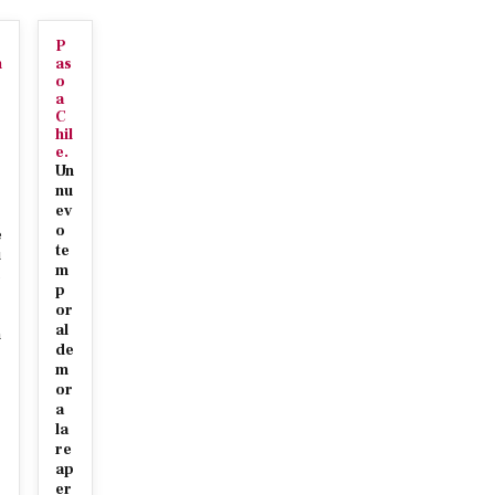
P
n
as
o
a
C
hil
e.
Un
nu
ev
o
e
te
u
m
c
p
or
al
n
de
m
or
a
la
re
ap
r
er
c