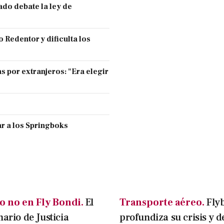
ado debate la ley de
 Redentor y dificulta los
s por extranjeros: "Era elegir
r a los Springboks
o no en Fly Bondi.
El
Transporte aéreo.
Fly
nario de Justicia
profundiza su crisis y d