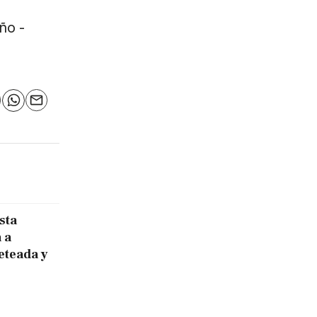
ño -
n
elegram
WhatsApp
Email
sta
 a
eteada y