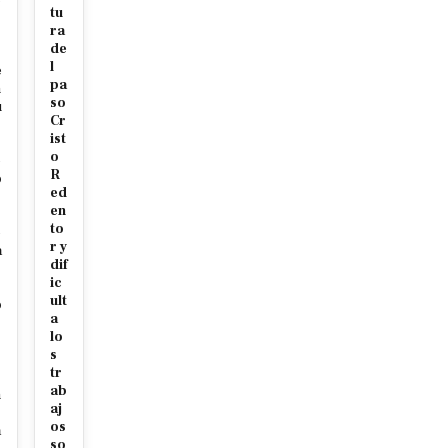
tu
ra
de
l
e
pa
m
so
u
Cr
ist
o
e
R
o
ed
en
s
to
e
r y
a
dif
ic
ult
o
a
lo
s
tr
s
ab
n
aj
os
a
so