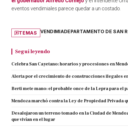
el gobernador Alfredo Cornejo
y el intendente Oma
eventos vendimiales parece quedar a un costado.
VENDIMIA
DEPARTAMENTO DE SAN R
TEMAS
Seguí leyendo
Celebra San Cayetano: horarios y procesiones en Men
Alerta por el crecimiento de construcciones ilegales 
Berti mete mano: el probable once de la Lepra para el 
Mendoza marchó contra la Ley de Propiedad Privada q
Desalojaron un terreno tomado en la Ciudad de Mendoza 
que vivían en el lugar