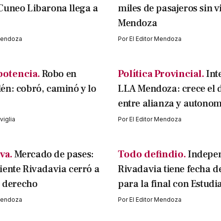
Cuneo Libarona llega a
miles de pasajeros sin v
Mendoza
 Mendoza
Por
El Editor Mendoza
potencia.
Robo en
Política Provincial.
Int
n: cobró, caminó y lo
LLA Mendoza: crece el 
entre alianza y autonom
iglia
Por
El Editor Mendoza
va.
Mercado de pases:
Todo defindio.
Indepe
ente Rivadavia cerró a
Rivadavia tiene fecha d
l derecho
para la final con Estudi
 Mendoza
Por
El Editor Mendoza