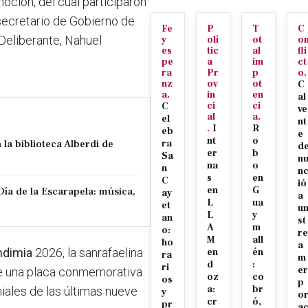
emoción,
del cual participaron
 secretario de Gobierno de
Fe
P
T
C
Deliberante, Nahuel
y
olí
ot
o
es
tic
al
fli
pe
a
im
ct
ra
Pr
p
o.
nz
ov
ot
C
a.
in
en
al
ci
ci
C
ve
al
a.
el
nt
.
I
R
eb
e
nt
o
 la biblioteca Alberdi de
ra
d
er
b
Sa
n
na
o
n
n
s
en
C
ió
Día de la Escarapela: música,
en
G
ay
a
L
ua
et
u
L
y
an
st
A
m
o:
re
M
all
ho
a
ndimia
2026, la sanrafaelina
en
én
ra
m
d
:
ri
er
de una placa conmemorativa
oz
co
os
p
a:
br
iales de las últimas nueve
y
o
cr
ó,
pr
a