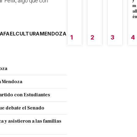
r Félix, algo que con
y
m
al
é
AFAEL
CULTURA
MENDOZA
1
2
3
4
doza
en Mendoza
partido con Estudiantes
ue debate el Senado
y asistieron a las familias