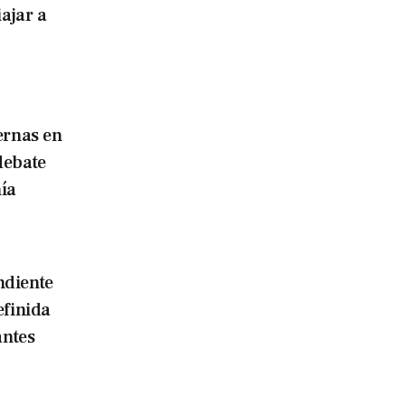
iajar a
ernas en
debate
ía
ndiente
efinida
antes