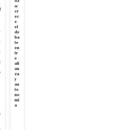
oz
l
a:
f
cr
ec
r
e
el
n
de
ba
n
te
en
n
tr
e
z
ali
an
o
za
y
au
to
p
no
mí
a
e
t