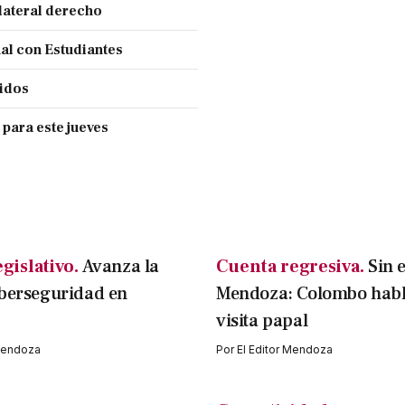
lateral derecho
nal con Estudiantes
cidos
 para este jueves
gislativo.
Avanza la
Cuenta regresiva.
Sin 
iberseguridad en
Mendoza: Colombo habl
visita papal
 Mendoza
Por
El Editor Mendoza