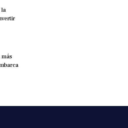
 la
nvertir
a más
embarca