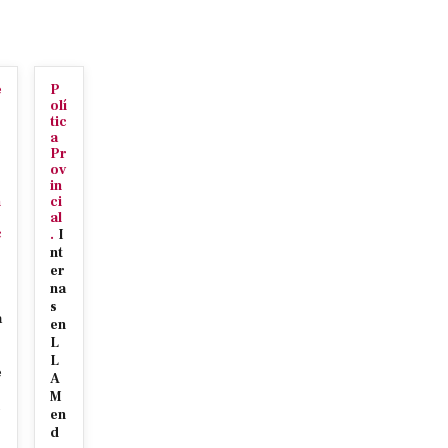
e
P
o
olí
tic
a
Pr
ov
in
n
ci
al
c
.
I
nt
er
na
s
a
en
L
L
e
A
M
e
en
d