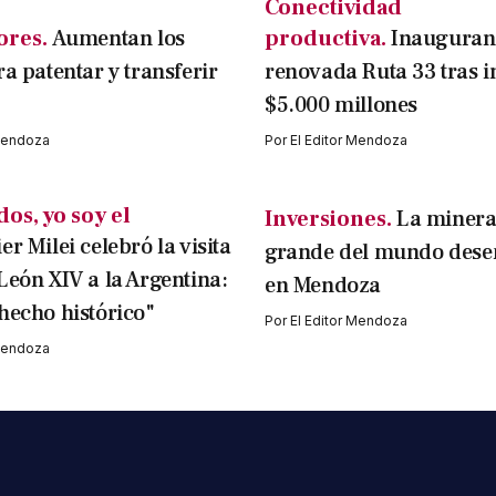
Conectividad
ores.
Aumentan los
productiva.
Inauguran
ra patentar y transferir
renovada Ruta 33 tras i
$5.000 millones
 Mendoza
Por
El Editor Mendoza
dos, yo soy el
Inversiones.
La miner
er Milei celebró la visita
grande del mundo des
León XIV a la Argentina:
en Mendoza
hecho histórico"
Por
El Editor Mendoza
 Mendoza