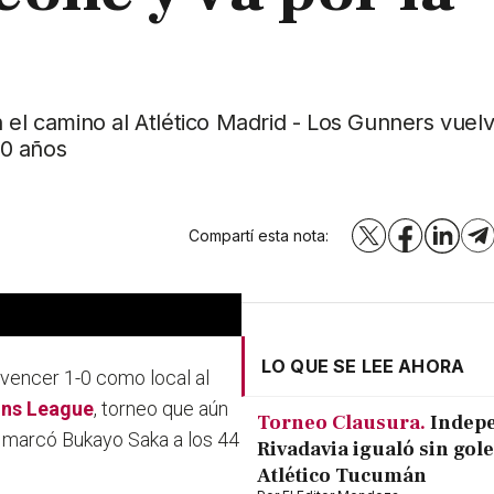
 el camino al Atlético Madrid - Los Gunners vuelv
20 años
Compartí esta nota:
X
Facebook
LinkedI
T
LO QUE SE LEE AHORA
 vencer 1-0 como local al
ns League
, torneo que aún
Torneo Clausura.
Indep
lo marcó Bukayo Saka a los 44
Rivadavia igualó sin gole
Atlético Tucumán