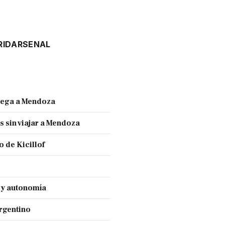
RID
ARSENAL
llega a Mendoza
s sin viajar a Mendoza
 de Kicillof
a y autonomía
Argentino