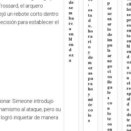
de
p
ci
:
rossard, el arquero
se
or
lo
es
m
ejó un rebote corto dentro
ac
se
ta
ba
us
p
d
precisión para establecer el
rc
ar
es
o,
a
lo
e
ho
en
de
ta
ra
M
im
e
ri
en
pu
M
o
d
ls
e
y
oz
ar
d
de
a
ne
o
m
go
a
or
ci
c
as
os
n
pa
ile
el
ra
ga
re
ho
le
s
y
s
al
mi
ionar. Simeone introdujo
co
d
ér
n
inamismo al ataque, pero su
o
co
lo
d
le
 logró inquietar de manera
te
tr
s
os
es
en
in