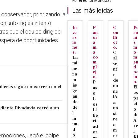
Por
El Editor Mendoza
Las más leídas
 conservador, priorizando la
onjunto inglés intentó
In
P
C
P
ras que el equipo dirigido
ve
an
on
r
rs
or
fli
ni
 espera de oportunidades
io
a
ct
s
ne
m
o.
m
s.
a
o
C
co
m
La
al
m
e
mi
ve
pl
d
ne
nt
ej
o
ra
e
o.
in
m
de
o.
P
ás
nu
lleres sigue en carrera en el
El
as
gr
nc
es
o
an
ió
p
L
de
a
ci
os
diente Rivadavia cerró a un
de
un
o
Li
l
st
d
be
m
re
A
rt
un
a
x
ad
d
m
l
or
emociones, llegó el golpe
o
er
Ki
es