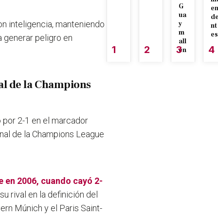
G
e
ua
d
con inteligencia, manteniendo
y
nt
m
es
 generar peligro en
all
1
2
3
4
én
inal de la Champions
o por 2-1 en el marcador
 final de la Champions League
ue en 2006, cuando cayó 2-
su rival en la definición del
ern Múnich y el Paris Saint-