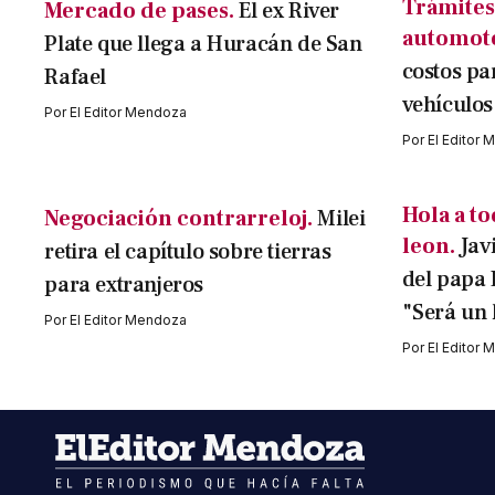
Trámites
Mercado de pases.
El ex River
automot
Plate que llega a Huracán de San
costos pa
Rafael
vehículos
Por
El Editor Mendoza
Por
El Editor
Hola a to
Negociación contrarreloj.
Milei
leon.
Javi
retira el capítulo sobre tierras
del papa 
para extranjeros
"Será un 
Por
El Editor Mendoza
Por
El Editor