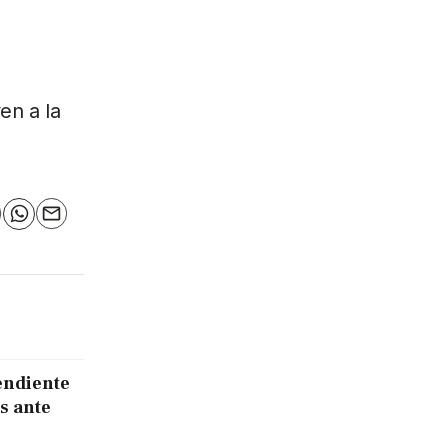
en a la
n
elegram
WhatsApp
Email
endiente
s ante