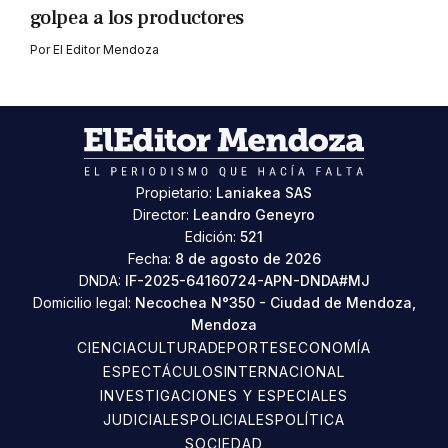
golpea a los productores
Por
El Editor Mendoza
Propietario:
Laniakea SAS
Director:
Leandro Geneyro
Edición:
521
Fecha:
8 de agosto de 2026
DNDA:
IF-2025-64160724-APN-DNDA#MJ
Domicilio legal:
Necochea N°350 - Ciudad de Mendoza,
Mendoza
CIENCIA
CULTURA
DEPORTES
ECONOMÍA
ESPECTÁCULOS
INTERNACIONAL
INVESTIGACIONES Y ESPECIALES
JUDICIALES
POLICIALES
POLÍTICA
SOCIEDAD