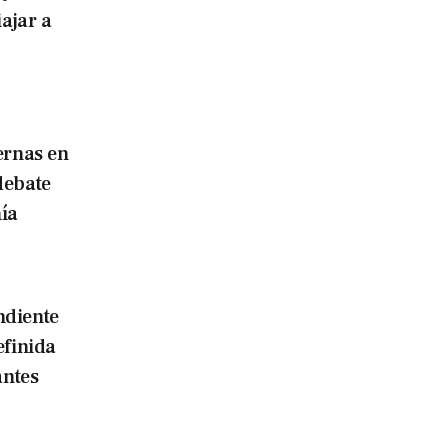
iajar a
ernas en
debate
ía
ndiente
efinida
antes