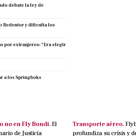
ado debate la ley de
 Redentor y dificulta los
s por extranjeros: "Era elegir
r a los Springboks
o no en Fly Bondi.
El
Transporte aéreo.
Fly
nario de Justicia
profundiza su crisis y d