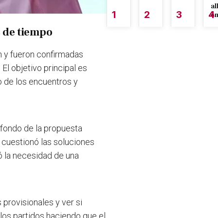
al
1
2
3
4
é
s de tiempo
n y fueron confirmadas
 El objetivo principal es
 de los encuentros y
asfondo de la propuesta
í cuestionó las soluciones
 la necesidad de una
provisionales y ver si
los partidos haciendo que el