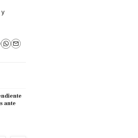
 y
n
elegram
WhatsApp
Email
endiente
s ante