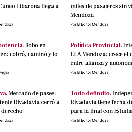
Cuneo Libarona llega a
miles de pasajeros sin v
Mendoza
 Mendoza
Por
El Editor Mendoza
potencia.
Robo en
Política Provincial.
Int
n: cobró, caminó y lo
LLA Mendoza: crece el 
entre alianza y autonom
iglia
Por
El Editor Mendoza
va.
Mercado de pases:
Todo defindio.
Indepe
ente Rivadavia cerró a
Rivadavia tiene fecha d
l derecho
para la final con Estudi
 Mendoza
Por
El Editor Mendoza