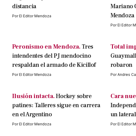
distancia
Mariano 
Mendoza
Por
El Editor Mendoza
Por
El Editor
Peronismo en Mendoza.
Tres
Total im
intendentes del PJ mendocino
Guaymallé
respaldan el armado de Kicillof
robaron
Por
El Editor Mendoza
Por
Andres Cav
Ilusión intacta.
Hockey sobre
Cara nue
patines: Talleres sigue en carrera
Independi
en el Argentino
un latera
Por
El Editor Mendoza
Por
El Editor