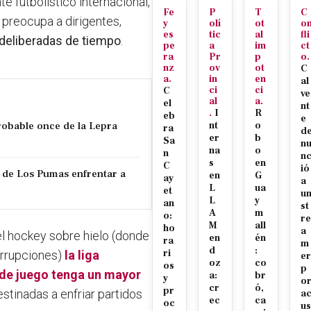
e futbolístico internacional,
Fe
P
T
C
preocupa a dirigentes,
y
olí
ot
o
es
tic
al
fli
 deliberadas de tiempo
.
pe
a
im
ct
ra
Pr
p
o.
nz
ov
ot
C
a.
in
en
al
ci
ci
C
ve
al
a.
el
nt
.
I
R
eb
e
robable once de la Lepra
nt
o
ra
d
er
b
Sa
n
na
o
n
n
s
en
C
ió
 de Los Pumas enfrentar a
en
G
ay
a
L
ua
et
u
L
y
an
st
A
m
o:
re
M
all
ho
a
el hockey sobre hielo (donde
en
én
ra
m
d
:
ri
errupciones)
la liga
er
oz
co
os
p
 de juego tenga un mayor
a:
br
y
o
cr
ó,
pr
tinadas a enfriar partidos
a
ec
ca
oc
us