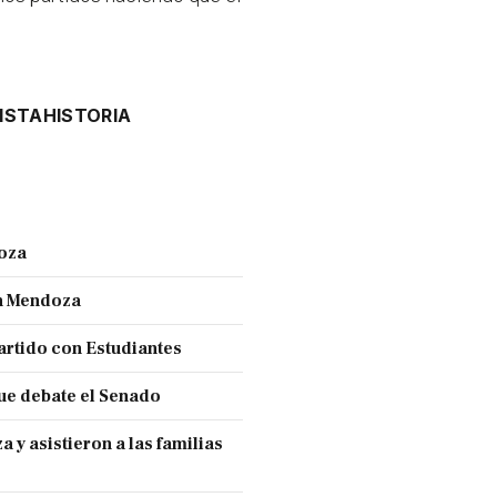
ISTA
HISTORIA
doza
en Mendoza
partido con Estudiantes
ue debate el Senado
y asistieron a las familias