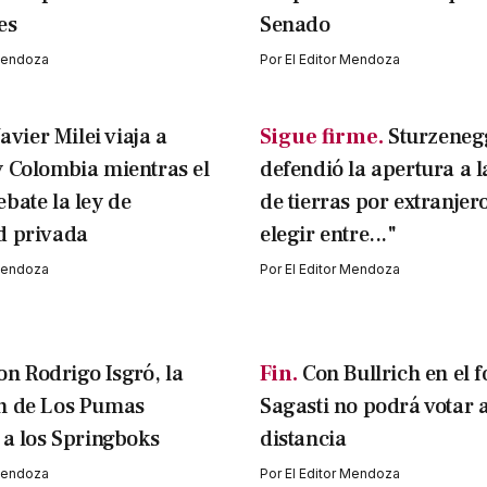
es
Senado
 Mendoza
Por
El Editor Mendoza
Javier Milei viaja a
Sigue firme.
Sturzeneg
 Colombia mientras el
defendió la apertura a 
bate la ley de
de tierras por extranjer
d privada
elegir entre..."
 Mendoza
Por
El Editor Mendoza
on Rodrigo Isgró, la
Fin.
Con Bullrich en el f
n de Los Pumas
Sagasti no podrá votar 
 a los Springboks
distancia
 Mendoza
Por
El Editor Mendoza