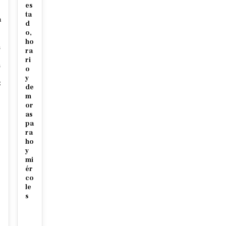
es
ta
a
d
o,
ho
n
ra
ri
n
o
y
z
de
m
or
as
pa
ra
ho
y
mi
ér
co
le
s