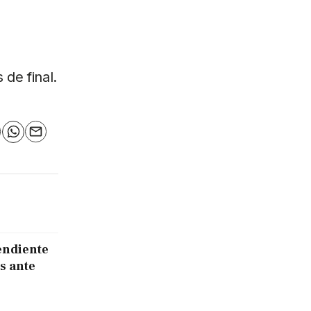
 de final.
n
elegram
WhatsApp
Email
endiente
s ante