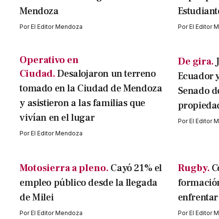
Mendoza
Estudiant
Por
El Editor Mendoza
Por
El Editor
Operativo en
De gira.
Ciudad.
Desalojaron un terreno
Ecuador y
tomado en la Ciudad de Mendoza
Senado de
y asistieron a las familias que
propieda
vivían en el lugar
Por
El Editor
Por
El Editor Mendoza
Motosierra a pleno.
Cayó 21% el
Rugby.
C
empleo público desde la llegada
formació
de Milei
enfrentar
Por
El Editor Mendoza
Por
El Editor