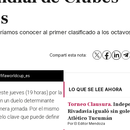
es
íamos conocer al primer clasificado a los octavos
Compartí esta nota:
X
Facebook
LinkedI
T
@fifaworldcup_es
LO QUE SE LEE AHORA
ste jueves (19 horas) por la
en un duelo determinante
Torneo Clausura.
Indep
imera jornada. Por el mismo
Rivadavia igualó sin gole
lo clave que puede definir
Atlético Tucumán
Por
El Editor Mendoza