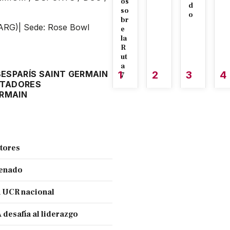
os
d
so
o
br
 (ARG)| Sede: Rose Bowl
e
la
R
ut
a
BES
PARÍS SAINT GERMAIN
1
2
3
4
7
RTADORES
ERMAIN
ctores
Senado
a UCR nacional
 desafía al liderazgo