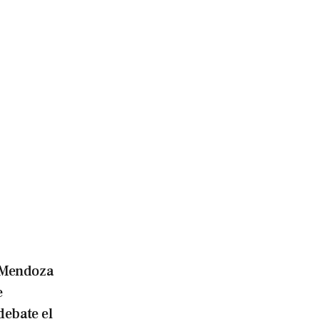
Mendoza
e
debate el