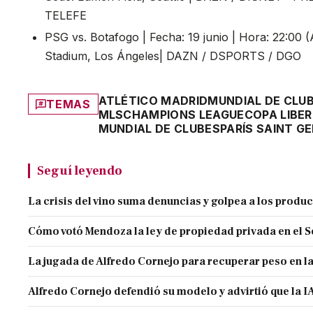
TELEFE
PSG vs. Botafogo | Fecha: 19 junio | Hora: 22:00
Stadium, Los Ángeles| DAZN / DSPORTS / DGO
ATLÉTICO MADRID
MUNDIAL DE CLU
TEMAS
MLS
CHAMPIONS LEAGUE
COPA LIBE
MUNDIAL DE CLUBES
PARÍS SAINT G
Seguí leyendo
La crisis del vino suma denuncias y golpea a los produ
Cómo votó Mendoza la ley de propiedad privada en el 
La jugada de Alfredo Cornejo para recuperar peso en l
Alfredo Cornejo defendió su modelo y advirtió que la IA