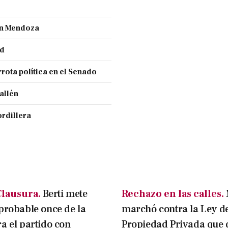
ran Mendoza
nd
rota política en el Senado
allén
ordillera
lausura.
Berti mete
Rechazo en las calles.
probable once de la
marchó contra la Ley d
a el partido con
Propiedad Privada que 