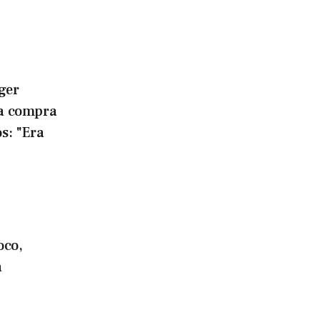
ger
la compra
os: "Era
oco,
a