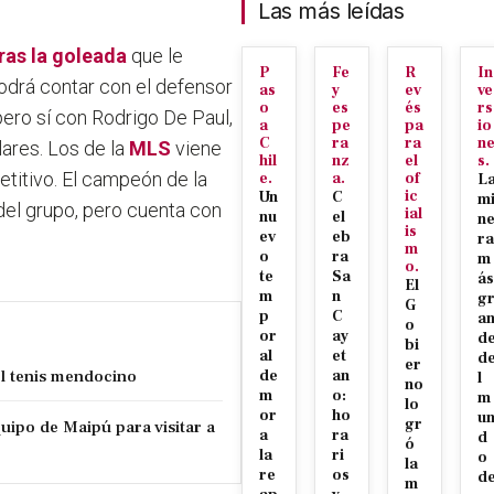
Las más leídas
ras la goleada
que le
P
Fe
R
In
podrá contar con el defensor
as
y
ev
ve
o
es
és
rs
ero sí con Rodrigo De Paul,
a
pe
pa
io
C
ra
ra
n
lares. Los de la
MLS
viene
hil
nz
el
s.
titivo. El campeón de la
e.
a.
of
L
ic
Un
C
m
el grupo, pero cuenta con
ial
nu
el
n
is
ev
eb
ra
m
o
ra
m
o.
te
Sa
ás
El
m
n
g
G
p
C
a
o
or
ay
d
bi
al
et
d
er
el tenis mendocino
de
an
l
no
m
o:
m
lo
or
ho
u
gr
uipo de Maipú para visitar a
a
ra
d
ó
la
ri
o
la
re
os
d
m