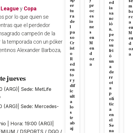
ap
y
se
ed
er
pr
m
 League
y
Copa
ia
tu
oc
b
sa
s por lo que quien se
ra
es
rc
nc
de
io
a
ió
entras que el perdedor
l
ne
e
n,
pa
s
consagrado campeón de la
M
pe
so
en
e
ro
r la temporada con un póker
Cr
M
d
su
ist
en
o
rgentinos Alexander Barboza,
fri
o
d
a
ó
R
oz
un
ed
a
a
en
de
to
te jueves
rr
r y
ot
dif
a
:00 (ARG)| Sede: MetLife
ic
p
ult
O
olí
a
tic
:00 (ARG)| Sede: Mercedes-
lo
a
s
en
tr
el
unio | Hora: 19:00 (ARG)|
ab
Se
aj
na
PREMIUM / DSPORTS / DGO /