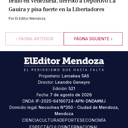
brilló en Venezuela, derrotó a Deportivo La
Gauira y pisa fuerte en la Libertadores
Por
El Editor Mendoza
‹
PÁGINA ANTERIOR
PÁGINA SIGUIENTE
›
Propietario:
Laniakea SAS
Director:
Leandro Geneyro
Edición:
521
Fecha:
7 de agosto de 2026
DNDA:
IF-2025-64160724-APN-DNDA#MJ
Domicilio legal:
Necochea N°350 - Ciudad de Mendoza,
Mendoza
CIENCIA
CULTURA
DEPORTES
ECONOMÍA
ESPECTÁCULOS
INTERNACIONAL